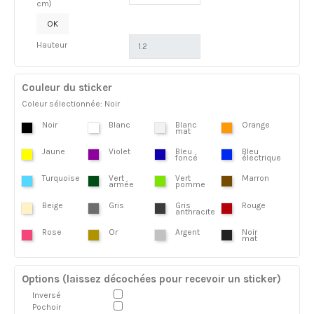
cm)
OK
Hauteur
Couleur du sticker
Coleur sélectionnée: Noir
Noir
Blanc
Blanc
Orange
mat
Jaune
Violet
Bleu
Bleu
foncé
électrique
Turquoise
Vert
Vert
Marron
armée
pomme
Beige
Gris
Gris
Rouge
anthracite
Rose
Or
Argent
Noir
mat
Options (laissez décochées pour recevoir un sticker)
Inversé
Pochoir