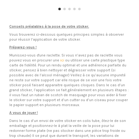
Conseils préalables à la pose de votre sticker.
Vous trouverez ci-dessous quelques principes simples à observer
pour réussir l’application de votre sticker.
Préparez-vous !
Munissez-vous d'une raclette. Si vous n’avez pas de raclette vous
pouvez vous en procurer une
ici
ou utiliser une carte plastique type
carte de fidélité. Pour un rendu optimal et une adhérence parfaite du
sticker, pensez à bien nettoyer et dégraisser votre support (si
possible avec de l’alcool ménager) Veillez à ce qu’aucune impureté
ne reste sur votre support car elle risque de se voir une fois votre
sticker posé faisant apparaitre quelques cloques. Dans le cas d’un
grand sticker, l’application se fait généralement en plusieurs étapes :
il vous faut un ruban de scotch de masquage pour vous aider à fixer
le sticker sur votre support et d’un cutter ou d’un ciseau pour couper
le papier support en plusieurs morceaux.
A vous de jouer !
Dans le cas d’un envoi de votre sticker en colis tube, ôtez-le de son
emballage et positionnez-le à plat la veille de la pose pour lui
redonner forme plate (ne pas stocker dans une pièce trop froide ou
trop chaude) Il se peut que durant le transport, les variations de