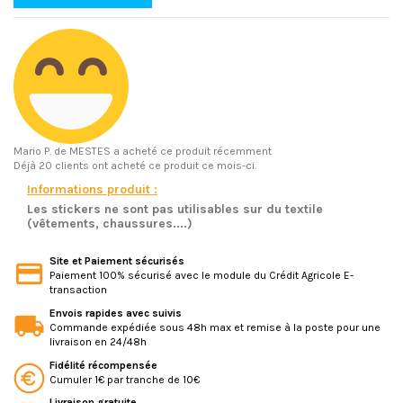
Mario P.
de MESTES a acheté ce produit récemment
Déjà 20 clients ont acheté ce produit ce mois-ci.
Informations produit :
Les stickers ne sont pas utilisables sur du textile
(vêtements, chaussures....)
Site et Paiement sécurisés
Paiement 100% sécurisé avec le module du Crédit Agricole E-
transaction
Envois rapides avec suivis
Commande expédiée sous 48h max et remise à la poste pour une
livraison en 24/48h
Fidélité récompensée
Cumuler 1€ par tranche de 10€
Livraison gratuite