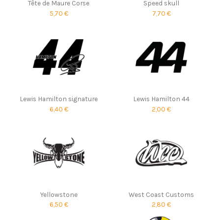
Tête de Maure Corse
Speed skull
5,70 €
7,70 €
Lewis Hamilton signature
Lewis Hamilton 44
6,40 €
2,00 €
Yellowstone
West Coast Customs
6,50 €
2,80 €