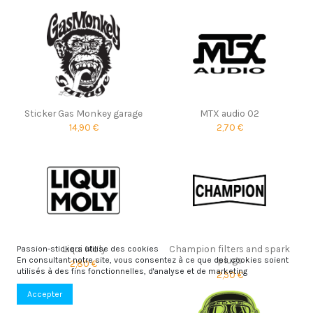
Sticker Gas Monkey garage
MTX audio 02
14,90 €
2,70 €
Liqui Moly
Champion filters and spark
Passion-stickers utilise des cookies
plugs
En consultant notre site, vous consentez à ce que des cookies soient
2,80 €
utilisés à des fins fonctionnelles, d'analyse et de marketing
2,50 €
Accepter