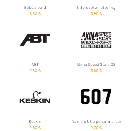
Bébé à bord
Interceptor lettering
3,60 €
3,90 €
ABT
Akina Speed Stars 02
2,30 €
5,60 €
Keskin
Numero US à personnaliser
2,60 €
2,70 €