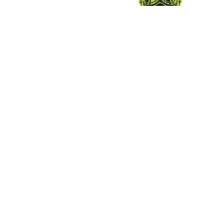
Motul Motor Oil
Hungry Monkey
3,00 €
5,90 €
Baby rap on board
Michelin Sport
5,46 €
6,70 €