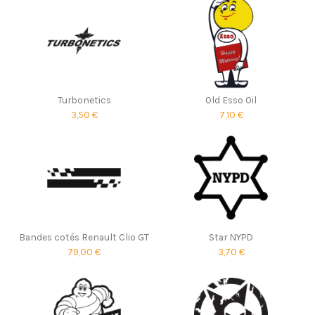
Turbonetics
Old Esso Oil
3,50 €
7,10 €
Bandes cotés Renault Clio GT
Star NYPD
79,00 €
3,70 €