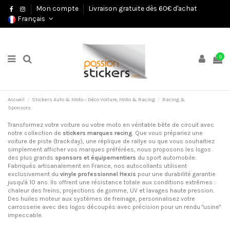
Mon compte
Livraison gratuite dès 60€ d'achat
Français
0
Accueil
Stickers Auto & Moto – Déco Voiture, Moto & Racing
Racing &
Sponsors
Transformez votre voiture ou votre moto en véritable bête de circuit avec
notre collection de
stickers marques racing
. Que vous prépariez une
voiture de piste (trackday), une réplique de rallye ou que vous souhaitiez
simplement afficher vos marques préférées, nous proposons les logos
des plus grands
sponsors et équipementiers
du sport automobile.
Fabriqués artisanalement en France, nos autocollants utilisent
exclusivement du
vinyle professionnel Hexis
pour une durabilité garantie
jusqu'à 10 ans. Ils offrent une résistance totale aux conditions extrêmes :
chaleur des freins, projections de gomme, UV et lavages haute pression.
Des huiles moteur aux systèmes de freinage, personnalisez votre
carrosserie avec des logos découpés avec précision pour un rendu "usine"
impeccable.