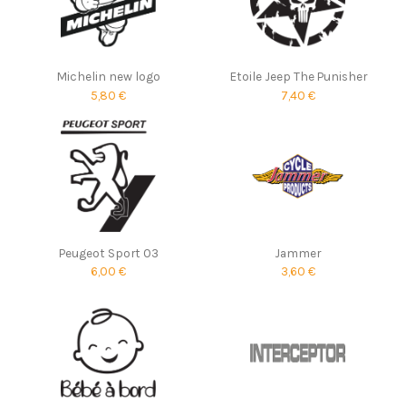
Michelin new logo
Etoile Jeep The Punisher
5,80 €
7,40 €
Peugeot Sport 03
Jammer
6,00 €
3,60 €