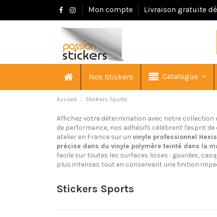
Mon compte
Livraison gratuite d
Catalogue
Nos Stickers
Accueil
Stickers Sports
Affichez votre détermination avec notre collection
de performance, nos adhésifs célèbrent l'esprit de 
atelier en France sur un
vinyle professionnel Hexi
précise dans du vinyle polymère teinté dans la m
facile sur toutes les surfaces lisses : gourdes, ca
plus intenses tout en conservant une finition impe
Stickers Sports