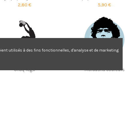
2,80 €
5,90 €
ent utilisés à des fins fonctionnelles, d'analyse et de marketing
Shaq logo
Maradona couleurs
6,90 €
5,30 €