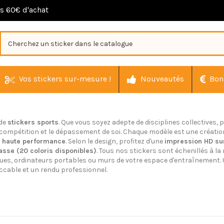
ès 60€ d'achat
Vos stickers sur-mesure !
Nouveautés
Bon
 de
stickers sports
. Que vous soyez adepte de disciplines collectives,
compétition et le dépassement de soi. Chaque modèle est une création 
s haute performance
. Selon le design, profitez d'une
impression HD sur 
asse (20 coloris disponibles)
. Tous nos stickers sont échenillés à la
sques, ordinateurs portables ou murs de votre espace d'entraînement. U
ccable et un rendu professionnel.