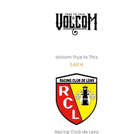
Volcom True to This
5,60 €
Racing Club de Lens