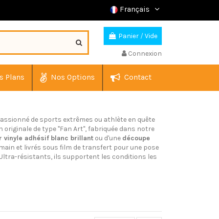
Français
Panier
/
Vide
Connexion
s Plans
Nos Options
Contact
 passionné de sports extrêmes ou athlète en quête
originale de type "Fan Art", fabriquée dans notre
vinyle adhésif blanc brillant
ou d'une
découpe
 main et livrés sous film de transfert pour une pose
ltra-résistants, ils supportent les conditions les