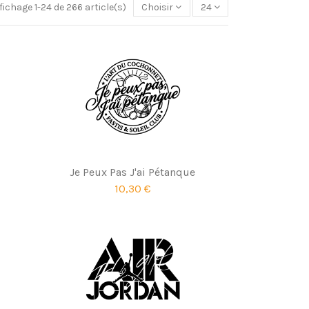
fichage 1-24 de 266 article(s)
Choisir
24
Je Peux Pas J'ai Pétanque
10,30 €