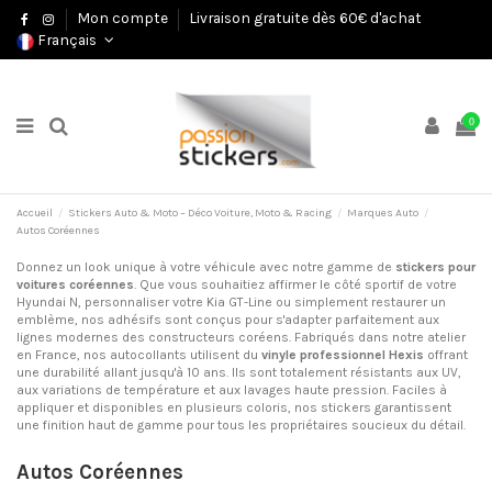
Mon compte
Livraison gratuite dès 60€ d'achat
Français
0
Accueil
Stickers Auto & Moto – Déco Voiture, Moto & Racing
Marques Auto
Autos Coréennes
Donnez un look unique à votre véhicule avec notre gamme de
stickers pour
voitures coréennes
. Que vous souhaitiez affirmer le côté sportif de votre
Hyundai N, personnaliser votre Kia GT-Line ou simplement restaurer un
emblème, nos adhésifs sont conçus pour s'adapter parfaitement aux
lignes modernes des constructeurs coréens. Fabriqués dans notre atelier
en France, nos autocollants utilisent du
vinyle professionnel Hexis
offrant
une durabilité allant jusqu'à 10 ans. Ils sont totalement résistants aux UV,
aux variations de température et aux lavages haute pression. Faciles à
appliquer et disponibles en plusieurs coloris, nos stickers garantissent
une finition haut de gamme pour tous les propriétaires soucieux du détail.
Autos Coréennes