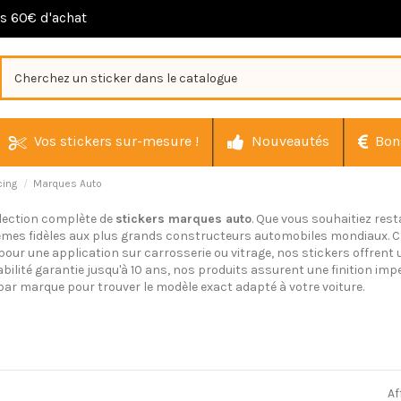
ès 60€ d'achat
Vos stickers sur-mesure !
Nouveautés
Bon
cing
Marques Auto
ollection complète de
stickers marques auto
. Que vous souhaitiez res
mes fidèles aux plus grands constructeurs automobiles mondiaux. Ch
pour une application sur carrosserie ou vitrage, nos stickers offrent
abilité garantie jusqu'à 10 ans, nos produits assurent une finition i
par marque pour trouver le modèle exact adapté à votre voiture.
Af