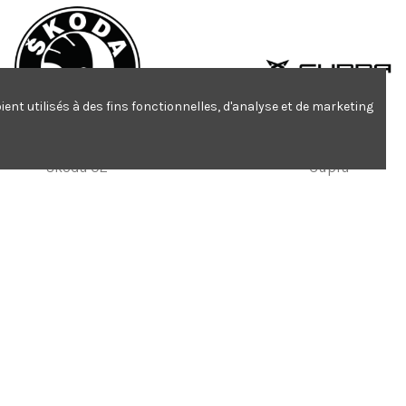
ent utilisés à des fins fonctionnelles, d'analyse et de marketing
Skoda 02
Cupra
3,80 €
2,10 €
GMC Vandura 3500
Peugeot Sport 03