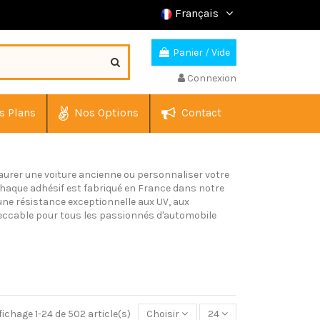
Français
Panier
/
Vide
Connexion
s Plans
Nos Options
Contact
taurer une voiture ancienne ou personnaliser votre
aque adhésif est fabriqué en France dans notre
 une résistance exceptionnelle aux UV, aux
mpeccable pour tous les passionnés d'automobile
fichage 1-24 de 502 article(s)
Choisir
24