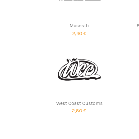
Maserati
B
2,40 €
West Coast Customs
2,80 €