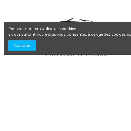
Passion-stickers utilise des cookies
En consultant notre site, vous consentez à ce que des cookies soi
Accepter
Porsche Boxster 981 silhouette
4,00 €
Etoile Jeep The Punisher