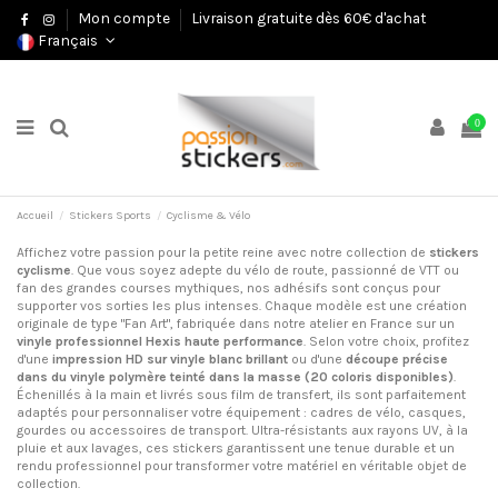
Mon compte
Livraison gratuite dès 60€ d'achat
Français
0
Accueil
Stickers Sports
Cyclisme & Vélo
Affichez votre passion pour la petite reine avec notre collection de
stickers
cyclisme
. Que vous soyez adepte du vélo de route, passionné de VTT ou
fan des grandes courses mythiques, nos adhésifs sont conçus pour
supporter vos sorties les plus intenses. Chaque modèle est une création
originale de type "Fan Art", fabriquée dans notre atelier en France sur un
vinyle professionnel Hexis haute performance
. Selon votre choix, profitez
d'une
impression HD sur vinyle blanc brillant
ou d'une
découpe précise
dans du vinyle polymère teinté dans la masse (20 coloris disponibles)
.
Échenillés à la main et livrés sous film de transfert, ils sont parfaitement
adaptés pour personnaliser votre équipement : cadres de vélo, casques,
gourdes ou accessoires de transport. Ultra-résistants aux rayons UV, à la
pluie et aux lavages, ces stickers garantissent une tenue durable et un
rendu professionnel pour transformer votre matériel en véritable objet de
collection.