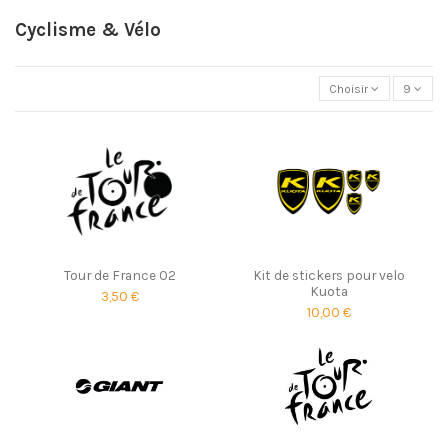
Cyclisme & Vélo
Choisir
9
Tour de France 02
Kit de stickers pour velo
Kuota
3,50 €
10,00 €