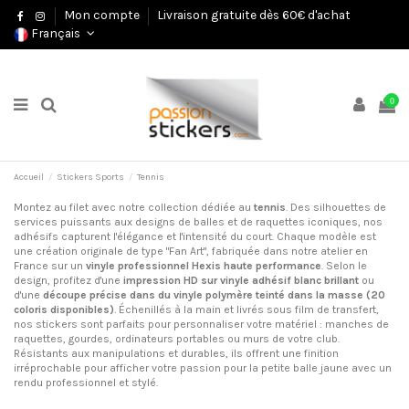
Mon compte
Livraison gratuite dès 60€ d'achat
Français
0
Accueil
Stickers Sports
Tennis
Montez au filet avec notre collection dédiée au
tennis
. Des silhouettes de
services puissants aux designs de balles et de raquettes iconiques, nos
adhésifs capturent l'élégance et l'intensité du court. Chaque modèle est
une création originale de type "Fan Art", fabriquée dans notre atelier en
France sur un
vinyle professionnel Hexis haute performance
. Selon le
design, profitez d'une
impression HD sur vinyle adhésif blanc brillant
ou
d'une
découpe précise dans du vinyle polymère teinté dans la masse (20
coloris disponibles)
. Échenillés à la main et livrés sous film de transfert,
nos stickers sont parfaits pour personnaliser votre matériel : manches de
raquettes, gourdes, ordinateurs portables ou murs de votre club.
Résistants aux manipulations et durables, ils offrent une finition
irréprochable pour afficher votre passion pour la petite balle jaune avec un
rendu professionnel et stylé.