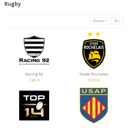
Rugby
Choisir
13
Racing 92
Stade Rochelais
7,60 €
6,20 €