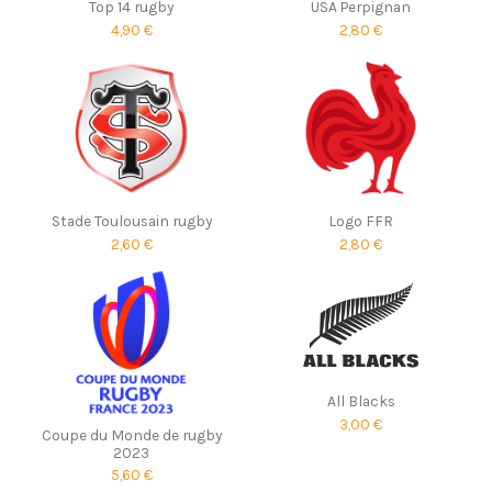
Top 14 rugby
USA Perpignan
4,90 €
2,80 €
Stade Toulousain rugby
Logo FFR
2,60 €
2,80 €
All Blacks
3,00 €
Coupe du Monde de rugby
2023
5,60 €