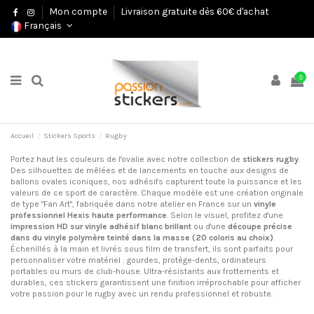
Mon compte
Livraison gratuite dès 60€ d'achat
Français
0
Accueil
Stickers Sports
Rugby
Portez haut les couleurs de l'ovalie avec notre collection de
stickers rugby
.
Des silhouettes de mêlées et de lancements en touche aux designs de
ballons ovales iconiques, nos adhésifs capturent toute la puissance et les
valeurs de ce sport de caractère. Chaque modèle est une création originale
de type "Fan Art", fabriquée dans notre atelier en France sur un
vinyle
professionnel Hexis haute performance
. Selon le visuel, profitez d'une
impression HD sur vinyle adhésif blanc brillant
ou d'une
découpe précise
dans du vinyle polymère teinté dans la masse (20 coloris au choix)
.
Échenillés à la main et livrés sous film de transfert, ils sont parfaits pour
personnaliser votre matériel : gourdes, protège-dents, ordinateurs
portables ou murs de club-house. Ultra-résistants aux frottements et
durables, ces stickers garantissent une finition irréprochable pour afficher
votre passion pour le rugby avec un rendu professionnel et robuste.