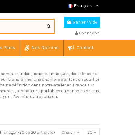
Français
Panier
/
Vide
Connexion
s Plans
Nos Options
Contact
 admirateur des justiciers masqués, des icônes de
al pour transformer une chambre d'enfant en quartier
haute définition dans notre atelier en France sur
 meubles, ordinateurs portables ou consoles de jeux.
age et l'aventure au quotidien.
ffichage 1-20 de 20 article(s)
Choisir
20