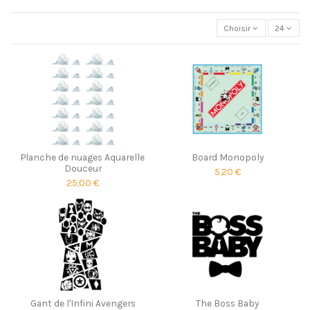
Choisir
24
Planche de nuages Aquarelle
Board Monopoly
Douceur
5,20 €
25,00 €
Gant de l'Infini Avengers
The Boss Baby