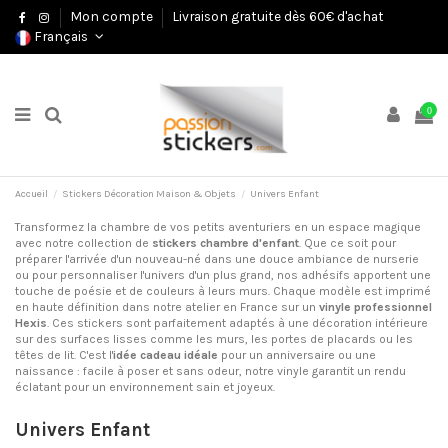
Mon compte
Livraison gratuite dès 60€ d'achat
Français
0
Accueil
Stickers Décoration Maison & Objets
Univers Enfant
Transformez la chambre de vos petits aventuriers en un espace magique
avec notre collection de
stickers chambre d'enfant
. Que ce soit pour
préparer l'arrivée d'un nouveau-né dans une douce ambiance de nurserie
ou pour personnaliser l'univers d'un plus grand, nos adhésifs apportent une
touche de poésie et de couleurs à leurs murs. Chaque modèle est imprimé
en haute définition dans notre atelier en France sur un
vinyle professionnel
Hexis
. Ces stickers sont parfaitement adaptés à une décoration intérieure
sur des surfaces lisses comme les murs, les portes de placards ou les
têtes de lit. C'est l'
idée cadeau idéale
pour un anniversaire ou une
naissance : facile à poser et sans odeur, notre vinyle garantit un rendu
éclatant pour un environnement sain et joyeux.
Univers Enfant