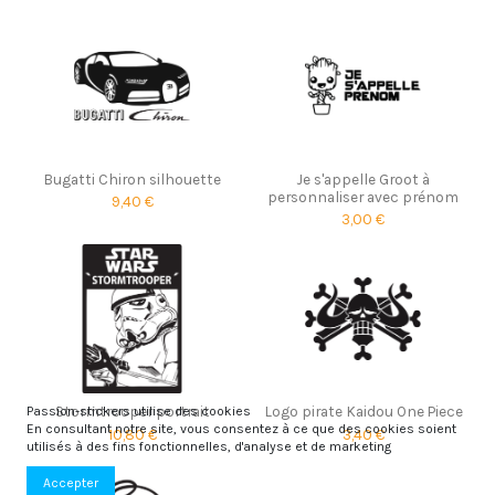
Bugatti Chiron silhouette
Je s'appelle Groot à
personnaliser avec prénom
9,40 €
3,00 €
Stormtrooper portrait
Logo pirate Kaidou One Piece
Passion-stickers utilise des cookies
En consultant notre site, vous consentez à ce que des cookies soient
10,80 €
3,40 €
utilisés à des fins fonctionnelles, d'analyse et de marketing
Accepter