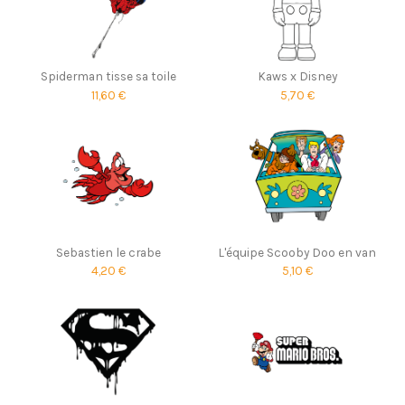
Spiderman tisse sa toile
Kaws x Disney
11,60 €
5,70 €
Sebastien le crabe
L'équipe Scooby Doo en van
4,20 €
5,10 €