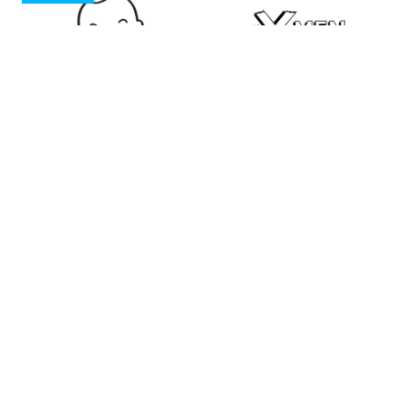
Bébé à bord
The X-MEN
3,60 €
3,80 €
Baby Dior prénom à
Skull Gaming
personnaliser
7,90 €
3,50 €