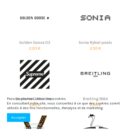
Golden Goose 03
Sonia Rykiel pixels
2,00 €
2,50 €
Supreme Cross lines
Breitling 1884
Passion-stickers utilise des cookies
En consultant notre site, vous consentez à ce que des cookies soient
5,40 €
2,50 €
utilisés à des fins fonctionnelles, d'analyse et de marketing
Accepter