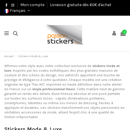
Mon compte
Livraison gratuite dès 60€ d'achat
Français
0
Accueil
Stickers Mode & Luxe
Affirmez votre style avec notre collection exclusive de
stickers mode et
luxe
. Inspirés par les codes esthétiques des plus grandes maisons de
couture et des icônes du design, nos adhésifs apportent une touche de
prestige et d'élégance à votre quotidien. Chaque modèle est une création
originale de type "Fan Art", imprimée en haute définition dans notre atelier
en France sur un
vinyle professionnel Hexis
. Cette matière haut de gamme
garantit un rendu des détails d'une finesse absolue et une pose parfaite
sur toutes les surfaces lisses : capots d'ordinateurs portables,
smartphones, tablettes ou même vos miroirs de dressing. Faciles à
appliquer et durables, ces stickers transforment vos objets personnels en
véritables accessoires de mode, alliant l'esprit chic à une qualité de
finition irréprochable.
Stickers Mode & Luxe