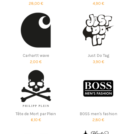
28,00 €
4,90 €
Carhartt wave
Just Do Tag
2,00 €
3,90 €
Tête de Mort par Plein
BOSS men's fashion
6,10 €
2,80 €