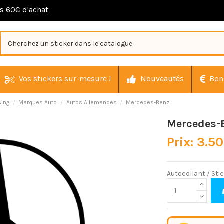
ès 60€ d'achat
Vos stickers sur-mesure !
Nouveautés
Bon
cing
Marques Auto
Autos Allemandes
Mercedes-Benz
Mercedes-
Prix: 3.5
Autocollant / St