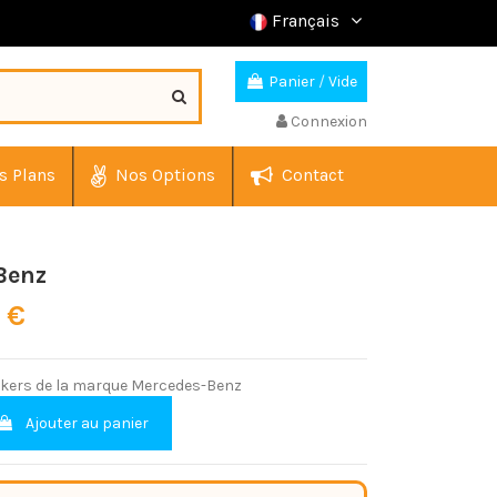
Français
Panier
/
Vide
Connexion
s Plans
Nos Options
Contact
Benz
0 €
ickers de la marque Mercedes-Benz
Ajouter au panier