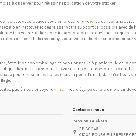
ples à observer pour réussir l’application de votre sticker.
s de raclette vous pouvez vous en procurer une
ici
ou utiliser une carte 
sez à bien nettoyer et dégraisser votre support (si possible avec de 
oir une fois votre sticker posé faisant apparaitre quelques cloques. Dan
un ruban de scotch de masquage pour vous aider à fixer le sticker sur 
ube, ôtez-le de son emballage et positionnez-le à plat la veille de la 
eut que durant le transport, les variations de températures aient fait 
plastique pour chasser les bulles d’air. La pose d’un sticker n’est pas 
llage.
ésitez pas à nous envoyer un
mail
, notre équipe se fera un plaisir de 
Contactez-nous
Passion-Stickers
BP 30045
01002 BOURG EN BRESSE CE