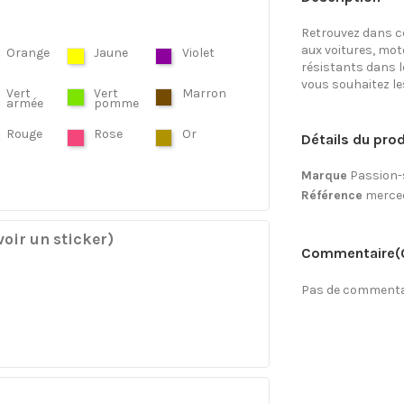
Retrouvez dans ce
aux voitures, mo
Orange
Jaune
Violet
résistants dans l
vous souhaitez les 
Vert
Vert
Marron
armée
pomme
Rouge
Rose
Or
Détails du prod
Marque
Passion-
Référence
merce
oir un sticker)
Commentaire
(
Pas de commentai