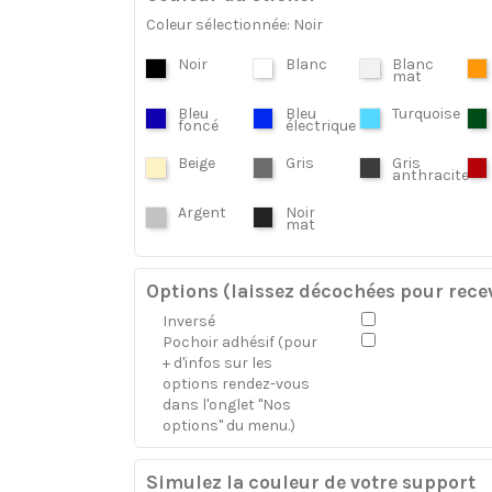
Coleur sélectionnée: Noir
Noir
Blanc
Blanc
mat
Bleu
Bleu
Turquoise
foncé
électrique
Beige
Gris
Gris
anthracite
Argent
Noir
mat
Options (laissez décochées pour recev
Inversé
Pochoir adhésif (pour
+ d'infos sur les
options rendez-vous
dans l'onglet "Nos
options" du menu.)
Simulez la couleur de votre support