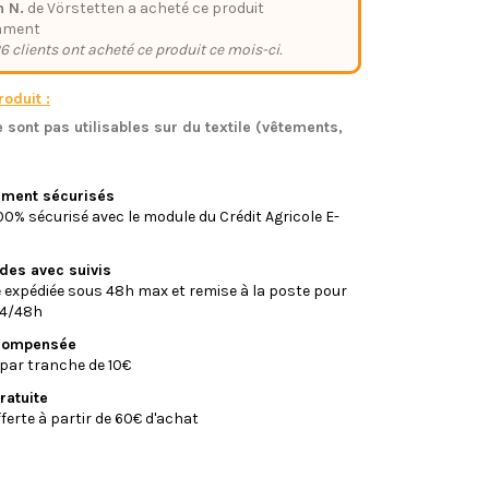
n N.
de Vörstetten a acheté ce produit
mment
6 clients ont acheté ce produit ce mois-ci.
oduit :
 sont pas utilisables sur du textile (vêtements,
)
iement sécurisés
0% sécurisé avec le module du Crédit Agricole E-
ides avec suivis
xpédiée sous 48h max et remise à la poste pour
24/48h
écompensée
par tranche de 10€
ratuite
fferte à partir de 60€ d'achat