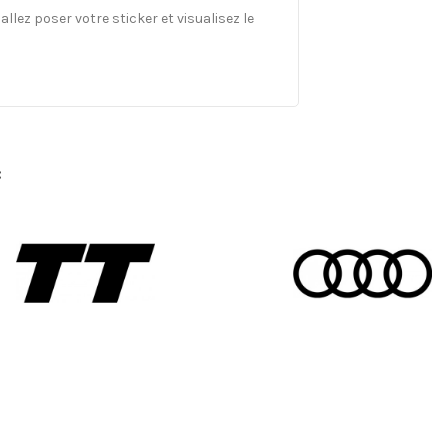
llez poser votre sticker et visualisez le
: