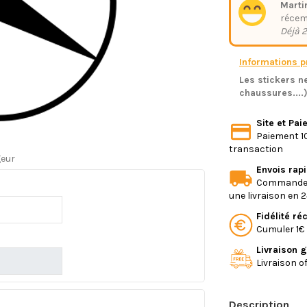
Marti
réce
Déjà 2
Informations pr
Les stickers ne
chaussures....
Site et Pa
Paiement 10
transaction
geur
Envois rap
Commande e
une livraison en 
Fidélité r
Cumuler 1€ 
Livraison g
Livraison o
Description