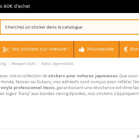
ès 60€ d'achat
Vos stickers sur-mesure !
Nouveautés
Bon
cing
Marques Auto
Autos Japonnaises
avec notre collection de
stickers pour voitures japonaises
. Que vous
a, Honda, Nissan ou Subaru, nos adhésifs sont conçus pour refléter l
u
vinyle professionnel Hexis
, garantissant une résistance extrême face
es logos "Kanji" aux bandes racing épurées, nos stickers s'appliquent
A