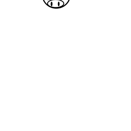
Subaru Pig
3,22 €
Nissan Juke
1,90 €