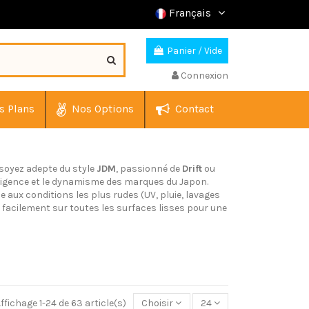
Français
Panier
/
Vide
Connexion
s Plans
Nos Options
Contact
 soyez adepte du style
JDM
, passionné de
Drift
ou
'exigence et le dynamisme des marques du Japon.
 aux conditions les plus rudes (UV, pluie, lavages
 facilement sur toutes les surfaces lisses pour une
ffichage 1-24 de 63 article(s)
Choisir
24