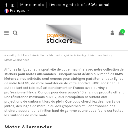
Mon compte
Livraison gratuite dès 60€ d'achat
Français
0
Accueil
Stickers Auto & Moto – Déco Voiture, Moto & Racing
Marques Moto
Motos Allemandes
Affichez la rigueur et la sportivité de votre machine avec notre collection de
stickers pour motos allemandes
. Principalement dédiés aux modèles
BMW
Motorrad
, nos adhésifs sont conçus pour s'intégrer parfaitement aux lignes
de votre trail GS, de votre roadster ou de votre sportive S1000RR. Chaque
autocollant est fabriqué artisanalement en France avec du
vinyle
professionnel Hexis
. Conçus pour durer jusqu'à 10 ans, nos produits offrent
une résistance maximale aux UV, aux intempéries et surtout aux
projections de carburant lors du plein. Que vous cherchiez des liserés de
jantes, des logos de marque ou des graphismes "M-Performance", nos
stickers assurent une finition haut de gamme et une pose facile sur toutes
les surfaces de votre moto.
Motos Allemandes