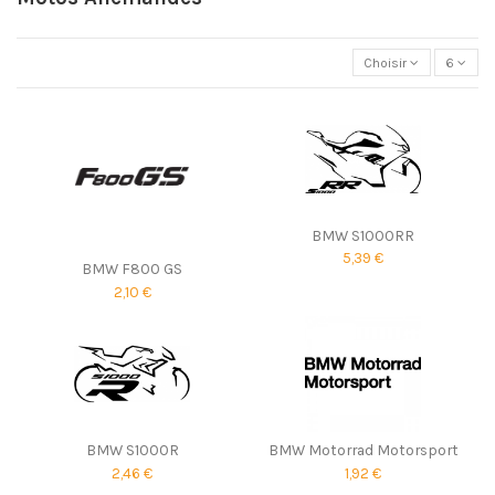
Choisir
6
BMW S1000RR
5,39 €
BMW F800 GS
2,10 €
BMW S1000R
BMW Motorrad Motorsport
2,46 €
1,92 €