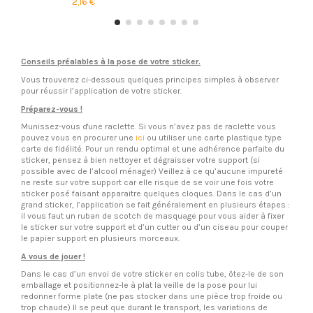
2,16 €
Conseils préalables à la pose de votre sticker.
Vous trouverez ci-dessous quelques principes simples à observer
pour réussir l’application de votre sticker.
Préparez-vous !
Munissez-vous d'une raclette. Si vous n’avez pas de raclette vous
pouvez vous en procurer une
ici
ou utiliser une carte plastique type
carte de fidélité. Pour un rendu optimal et une adhérence parfaite du
sticker, pensez à bien nettoyer et dégraisser votre support (si
possible avec de l’alcool ménager) Veillez à ce qu’aucune impureté
ne reste sur votre support car elle risque de se voir une fois votre
sticker posé faisant apparaitre quelques cloques. Dans le cas d’un
grand sticker, l’application se fait généralement en plusieurs étapes :
il vous faut un ruban de scotch de masquage pour vous aider à fixer
le sticker sur votre support et d’un cutter ou d’un ciseau pour couper
le papier support en plusieurs morceaux.
A vous de jouer !
Dans le cas d’un envoi de votre sticker en colis tube, ôtez-le de son
emballage et positionnez-le à plat la veille de la pose pour lui
redonner forme plate (ne pas stocker dans une pièce trop froide ou
trop chaude) Il se peut que durant le transport, les variations de