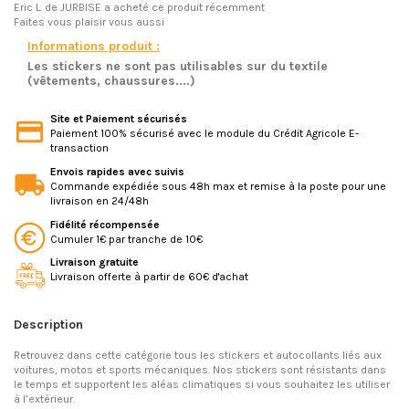
Eric L.
de JURBISE a acheté ce produit récemment
Faites vous plaisir vous aussi
Informations produit :
Les stickers ne sont pas utilisables sur du textile
(vêtements, chaussures....)
Site et Paiement sécurisés
Paiement 100% sécurisé avec le module du Crédit Agricole E-
transaction
Envois rapides avec suivis
Commande expédiée sous 48h max et remise à la poste pour une
livraison en 24/48h
Fidélité récompensée
Cumuler 1€ par tranche de 10€
Livraison gratuite
Livraison offerte à partir de 60€ d'achat
Description
Retrouvez dans cette catégorie tous les stickers et autocollants liés aux
voitures, motos et sports mécaniques. Nos stickers sont résistants dans
le temps et supportent les aléas climatiques si vous souhaitez les utiliser
à l’extérieur.