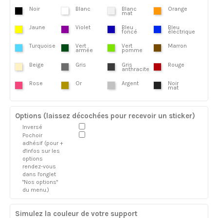
Noir
Blanc
Blanc
Orange
mat
Jaune
Violet
Bleu
Bleu
foncé
électrique
Turquoise
Vert
Vert
Marron
armée
pomme
Beige
Gris
Gris
Rouge
anthracite
Rose
Or
Argent
Noir
mat
Options (laissez décochées pour recevoir un sticker)
Inversé
Pochoir
adhésif (pour +
d'infos sur les
options
rendez-vous
dans l'onglet
"Nos options"
du menu.)
Simulez la couleur de votre support