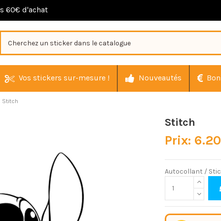
ès 60€ d'achat
Vos stickers sur-mesure !
Nouveautés
Bon
Stitch
Stitch
Prix: 6.2
Autocollant / Sti