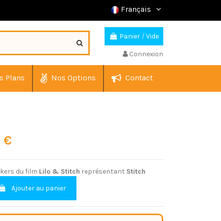
Français
Panier
/
Vide
Connexion
s Plans
Nos Options
Contact
0 €
ckers du film
Lilo & Stitch
représentant
Stitch
Ajouter au panier