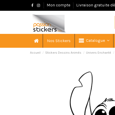
Mon compte
Livraison gratuite d
Catalogue
Nos Stickers
Accueil
Stickers Dessins Animés
Univers Enchanté