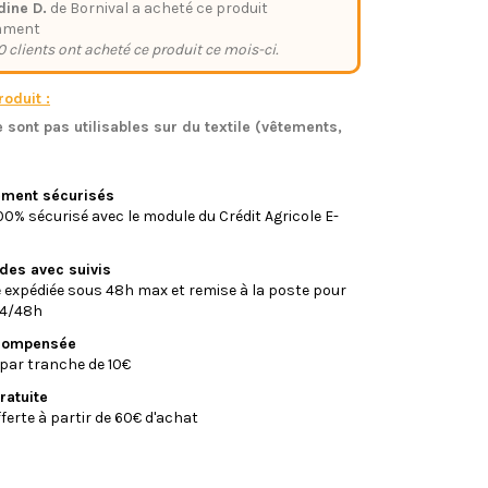
dine D.
de Bornival a acheté ce produit
mment
0 clients ont acheté ce produit ce mois-ci.
oduit :
 sont pas utilisables sur du textile (vêtements,
)
iement sécurisés
0% sécurisé avec le module du Crédit Agricole E-
ides avec suivis
xpédiée sous 48h max et remise à la poste pour
24/48h
écompensée
par tranche de 10€
ratuite
fferte à partir de 60€ d'achat