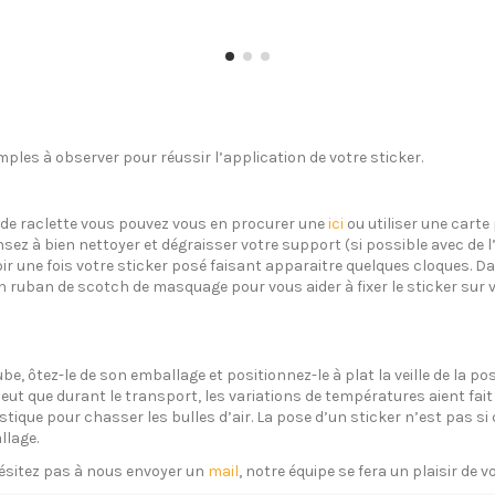
ples à observer pour réussir l’application de votre sticker.
s de raclette vous pouvez vous en procurer une
ici
ou utiliser une carte 
sez à bien nettoyer et dégraisser votre support (si possible avec de 
oir une fois votre sticker posé faisant apparaitre quelques cloques. Dan
un ruban de scotch de masquage pour vous aider à fixer le sticker sur 
ube, ôtez-le de son emballage et positionnez-le à plat la veille de la 
eut que durant le transport, les variations de températures aient fait 
plastique pour chasser les bulles d’air. La pose d’un sticker n’est pas 
llage.
ésitez pas à nous envoyer un
mail
, notre équipe se fera un plaisir de 