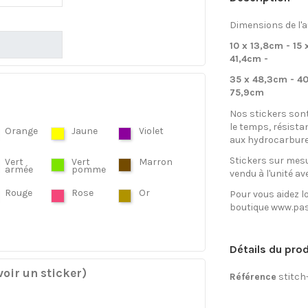
Dimensions de l'a
10 x 13,8cm - 15
41,4cm -
35 x 48,3cm - 40
75,9cm
Nos stickers son
le temps, résista
Orange
Jaune
Violet
aux hydrocarbure
Stickers sur mesu
Vert
Vert
Marron
armée
pomme
vendu à l'unité av
Rouge
Rose
Or
Pour vous aidez lo
boutique www.pas
Détails du prod
oir un sticker)
Référence
stitch