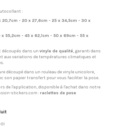
utocollant :
 x 20,7cm - 20 x 27,6cm - 25 x 34,5cm - 30 x
 x 55,2cm - 45 x 62,1cm - 50 x 69cm - 55 x
t découpés dans un
vinyle de qualité
, garanti dans
nt aux variations de températures climatiques et
s.
re découpé dans un rouleau de vinyle unicolore,
ec son papier transfert pour vous faciliter la pose.
rs de l'application, disponible à l'achat dans notre
sion-stickers.com :
raclettes de pose
uit
-01