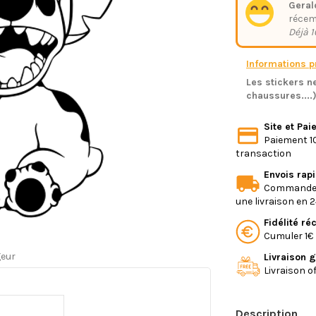
Geral
réce
Déjà 1
Informations pr
Les stickers ne
chaussures....
Site et Pa
Paiement 10
transaction
Envois rap
Commande e
une livraison en 
Fidélité r
Cumuler 1€ 
geur
Livraison g
Livraison o
Description