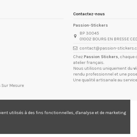
Contactez-nous
Passion-Stickers
BP 30045
01002 BOURG EN BRESSE CE
contact@passion-stickers.
Chez
Passion Stickers
, chaque 
atelier français.
Nous utilisons uniquement du
v
rendu professionnel et une pose 
Une qualité artisanale au service
s Sur Mesure
ent utilisés à des fins fonctionnelles, d'analyse et de marketing
© Passion-stickers.com - Depuis 2005