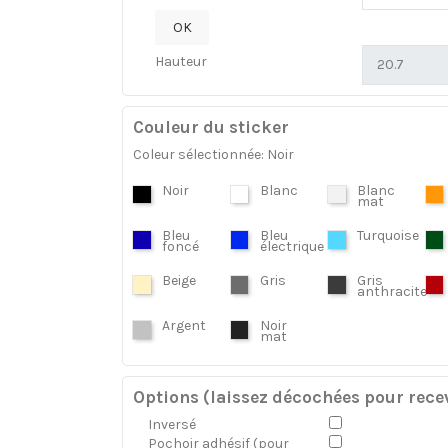
OK
Hauteur
Couleur du sticker
Coleur sélectionnée: Noir
Noir
Blanc
Blanc
mat
Bleu
Bleu
Turquoise
foncé
électrique
Beige
Gris
Gris
anthracite
Argent
Noir
mat
Options (laissez décochées pour recev
Inversé
Pochoir adhésif (pour