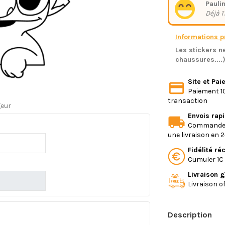
Paulin
Déjà 1
Informations pr
Les stickers ne
chaussures....
Site et Pa
Paiement 10
transaction
geur
Envois rap
Commande e
une livraison en 
Fidélité r
Cumuler 1€ 
Livraison g
Livraison o
Description