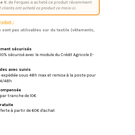
e V.
de Ferques a acheté ce produit récemment
1 clients ont acheté ce produit ce mois-ci.
oduit :
 sont pas utilisables sur du textile (vêtements,
)
iement sécurisés
0% sécurisé avec le module du Crédit Agricole E-
ides avec suivis
xpédiée sous 48h max et remise à la poste pour
24/48h
écompensée
par tranche de 10€
ratuite
fferte à partir de 60€ d'achat