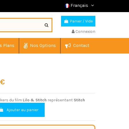
Français
Panier
/
Vide
Connexion
s Plans
Nos Options
Contact
 €
ckers du film
Lilo & Stitch
représentant
Stitch
Ajouter au panier