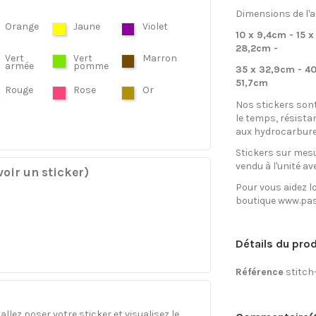
Dimensions de l'a
Orange
Jaune
Violet
10 x 9,4cm - 15 x
28,2cm -
Vert
Vert
Marron
armée
pomme
35 x 32,9cm - 40
51,7cm
Rouge
Rose
Or
Nos stickers son
le temps, résista
aux hydrocarbure
Stickers sur mesu
vendu à l'unité av
oir un sticker)
Pour vous aidez lo
boutique www.pas
Détails du prod
Référence
stitch
llez poser votre sticker et visualisez le