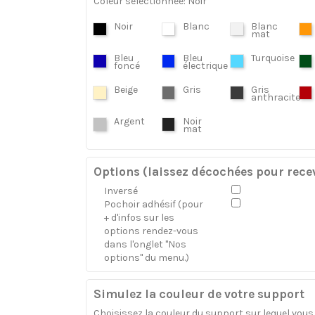
Coleur sélectionnée: Noir
Noir
Blanc
Blanc
mat
Bleu
Bleu
Turquoise
foncé
électrique
Beige
Gris
Gris
anthracite
Argent
Noir
mat
Options (laissez décochées pour recev
Inversé
Pochoir adhésif (pour
+ d'infos sur les
options rendez-vous
dans l'onglet "Nos
options" du menu.)
Simulez la couleur de votre support
Choisissez la couleur du support sur lequel vous a