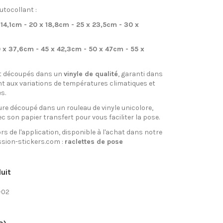
utocollant :
 14,1cm - 20 x 18,8cm - 25 x 23,5cm - 30 x
 x 37,6cm - 45 x 42,3cm - 50 x 47cm - 55 x
t découpés dans un
vinyle de qualité
, garanti dans
nt aux variations de températures climatiques et
s.
re découpé dans un rouleau de vinyle unicolore,
ec son papier transfert pour vous faciliter la pose.
rs de l'application, disponible à l'achat dans notre
sion-stickers.com :
raclettes de pose
uit
-02