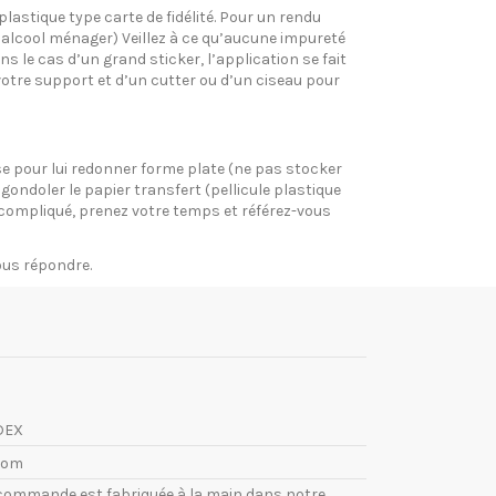
plastique type carte de fidélité. Pour un rendu
l’alcool ménager) Veillez à ce qu’aucune impureté
s le cas d’un grand sticker, l’application se fait
votre support et d’un cutter ou d’un ciseau pour
pose pour lui redonner forme plate (ne pas stocker
gondoler le papier transfert (pellicule plastique
si compliqué, prenez votre temps et référez-vous
vous répondre.
DEX
com
commande est fabriquée à la main dans notre