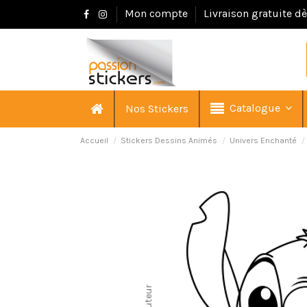
Mon compte
Livraison gratuite d
Catalogue
Nos Stickers
Accueil
Stickers Dessins Animés
Univers Enchanté
Hauteur