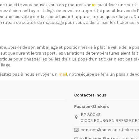
s de raclette vous pouvez vous en procurer une
ici
ou utiliser une carte 
sez à bien nettoyer et dégraisser votre support (si possible avec de 
oir une fois votre sticker posé faisant apparaitre quelques cloques. Dan
un ruban de scotch de masquage pour vous aider à fixer le sticker sur 
ube, ôtez-le de son emballage et positionnez-le à plat la veille de la 
eut que durant le transport, les variations de températures aient fait 
plastique pour chasser les bulles d’air. La pose d’un sticker n’est pas 
llage.
ésitez pas à nous envoyer un
mail
, notre équipe se fera un plaisir de 
Contactez-nous
Passion-Stickers
BP 30045
01002 BOURG EN BRESSE CE
contact@passion-stickers.
Chez
Passion Stickers
, chaque 