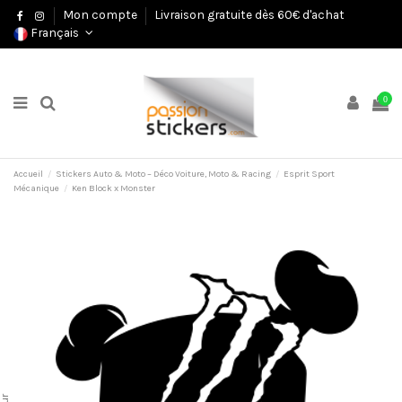
Mon compte
Livraison gratuite dès 60€ d'achat
Français
0
Accueil
Stickers Auto & Moto – Déco Voiture, Moto & Racing
Esprit Sport
Mécanique
Ken Block x Monster