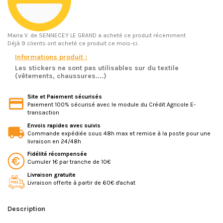
Maria V.
de SENNECEY LE GRAND a acheté ce produit récemment
Déjà 9 clients ont acheté ce produit ce mois-ci.
Informations produit :
Les stickers ne sont pas utilisables sur du textile
(vêtements, chaussures....)
Site et Paiement sécurisés
Paiement 100% sécurisé avec le module du Crédit Agricole E-
transaction
Envois rapides avec suivis
Commande expédiée sous 48h max et remise à la poste pour une
livraison en 24/48h
Fidélité récompensée
Cumuler 1€ par tranche de 10€
Livraison gratuite
Livraison offerte à partir de 60€ d'achat
Description