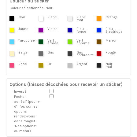
Couleur du sticker
Coleur sélectionnée: Noir
Noir
Blanc
Blanc
Orange
mat
Jaune
Violet
Bleu
Bleu
foncé
électrique
Turquoise
Vert
Vert
Marron
armée
pomme
Beige
Gris
Gris
Rouge
anthracite
Rose
Or
Argent
Noir
mat
Options (laissez décochées pour recevoir un sticker)
Inversé
Pochoir
adhésif (pour +
d'infos sur les
options
rendez-vous
dans l'onglet
"Nos options"
du menu.)