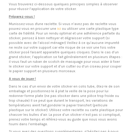
Vous trouverez ci-dessous quelques principes simples à observer
pour réussir l’application de votre sticker.
Préparez-vous !
Munissez-vous d'une raclette. Si vous n’avez pas de raclette vous
pouvez vous en procurer une
ici
ou utiliser une carte plastique type
carte de fidélité. Pour un rendu optimal et une adhérence parfaite du
sticker, pensez à bien nettoyer et dégraisser votre support (si
possible avec de l’alcool ménager) Veillez à ce qu’aucune impureté
ne reste sur votre support car elle risque de se voir une fois votre
sticker posé faisant apparaitre quelques cloques. Dans le cas d’un
grand sticker, l’application se fait généralement en plusieurs étapes :
il vous faut un ruban de scotch de masquage pour vous aider à fixer
le sticker sur votre support et d’un cutter ou d’un ciseau pour couper
le papier support en plusieurs morceaux.
A vous de jouer !
Dans le cas d’un envoi de votre sticker en colis tube, ôtez-le de son
emballage et positionnez-le à plat la veille de la pose pour lui
redonner forme plate (ne pas stocker dans une pièce trop froide ou
trop chaude) Il se peut que durant le transport, les variations de
températures aient fait gondoler le papier transfert (pellicule
plastique sur le sticker). Utilisez votre raclette ou carte plastique pour
chasser les bulles d’air. La pose d’un sticker n’est pas si compliqué,
prenez votre temps et référez-vous au guide que nous vous avons
fourni dans l’emballage.
Si vous avez des questions supplémentaires, n’hésitez pas à nous