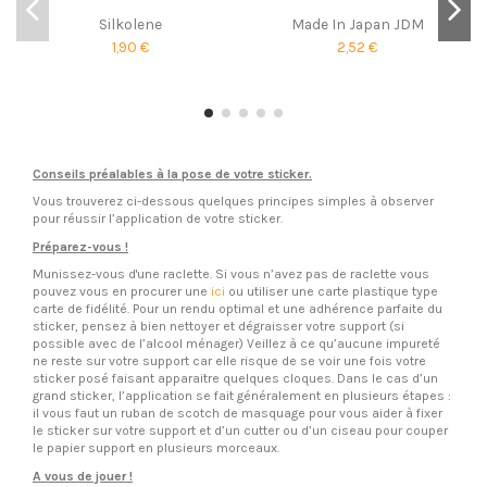
Silkolene
Made In Japan JDM
1,90 €
2,52 €
Conseils préalables à la pose de votre sticker.
Vous trouverez ci-dessous quelques principes simples à observer
pour réussir l’application de votre sticker.
Préparez-vous !
Munissez-vous d'une raclette. Si vous n’avez pas de raclette vous
pouvez vous en procurer une
ici
ou utiliser une carte plastique type
carte de fidélité. Pour un rendu optimal et une adhérence parfaite du
sticker, pensez à bien nettoyer et dégraisser votre support (si
possible avec de l’alcool ménager) Veillez à ce qu’aucune impureté
ne reste sur votre support car elle risque de se voir une fois votre
sticker posé faisant apparaitre quelques cloques. Dans le cas d’un
grand sticker, l’application se fait généralement en plusieurs étapes :
il vous faut un ruban de scotch de masquage pour vous aider à fixer
le sticker sur votre support et d’un cutter ou d’un ciseau pour couper
le papier support en plusieurs morceaux.
A vous de jouer !