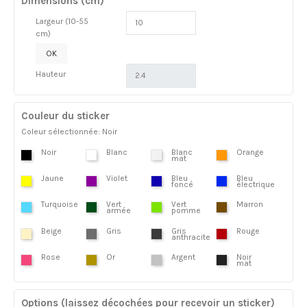
Dimensions (cm)
Largeur (10-55
cm)
OK
Hauteur
Couleur du sticker
Coleur sélectionnée: Noir
Noir
Blanc
Blanc
Orange
mat
Jaune
Violet
Bleu
Bleu
foncé
électrique
Turquoise
Vert
Vert
Marron
armée
pomme
Beige
Gris
Gris
Rouge
anthracite
Rose
Or
Argent
Noir
mat
Options (laissez décochées pour recevoir un sticker)