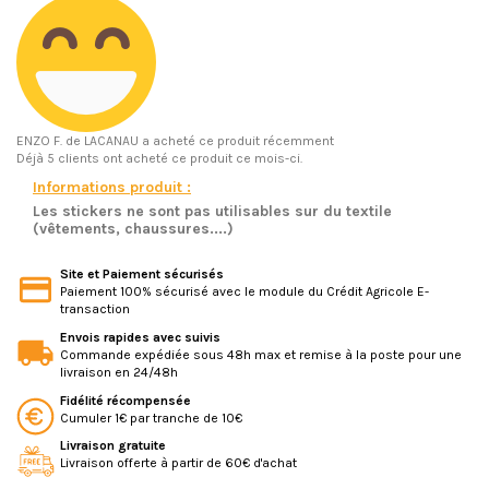
ENZO F.
de LACANAU a acheté ce produit récemment
Déjà 5 clients ont acheté ce produit ce mois-ci.
Informations produit :
Les stickers ne sont pas utilisables sur du textile
(vêtements, chaussures....)
Site et Paiement sécurisés
Paiement 100% sécurisé avec le module du Crédit Agricole E-
transaction
Envois rapides avec suivis
Commande expédiée sous 48h max et remise à la poste pour une
livraison en 24/48h
Fidélité récompensée
Cumuler 1€ par tranche de 10€
Livraison gratuite
Livraison offerte à partir de 60€ d'achat