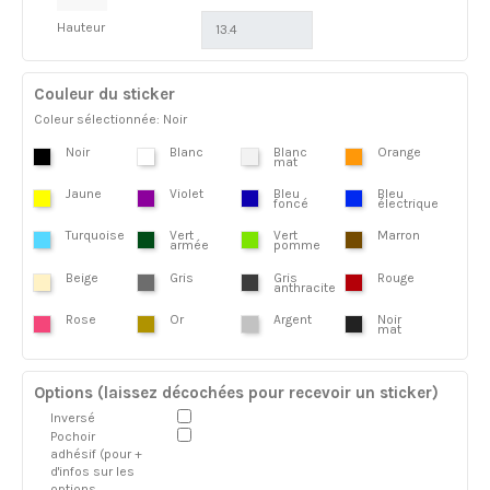
Hauteur
Couleur du sticker
Coleur sélectionnée: Noir
Noir
Blanc
Blanc
Orange
mat
Jaune
Violet
Bleu
Bleu
foncé
électrique
Turquoise
Vert
Vert
Marron
armée
pomme
Beige
Gris
Gris
Rouge
anthracite
Rose
Or
Argent
Noir
mat
Options (laissez décochées pour recevoir un sticker)
Inversé
Pochoir
adhésif (pour +
d'infos sur les
options