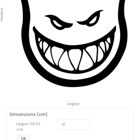
auteur
Largeur
Dimensions (cm)
Largeur (10-55
cm)
OK