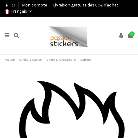
Mon compte
Livraison gratuite dès 60€ d'achat
Français
0
Accueil
Stickers Sports
Skate & Snowboard
Spitfire