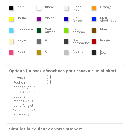
Noir
Blanc
Blanc
Orange
mat
Jaune
Violet
Bleu
Bleu
foncé
électrique
Turquoise
Vert
Vert
Marron
armée
pomme
Beige
Gris
Gris
Rouge
anthracite
Rose
Or
Argent
Noir
mat
Options (laissez décochées pour recevoir un sticker)
Inversé
Pochoir
adhésif (pour +
d'infos sur les
options
rendez-vous
dans l'onglet
"Nos options"
du menu.)
Simulez la couleur de votre support