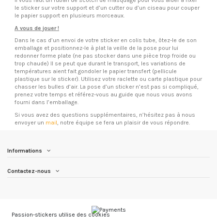
il vous faut un ruban de scotch de masquage pour vous aider à fixer
le sticker sur votre support et d’un cutter ou d’un ciseau pour couper
le papier support en plusieurs morceaux.
A vous de jouer !
Dans le cas d’un envoi de votre sticker en colis tube, ôtez-le de son
emballage et positionnez-le à plat la veille de la pose pour lui
redonner forme plate (ne pas stocker dans une pièce trop froide ou
trop chaude) Il se peut que durant le transport, les variations de
températures aient fait gondoler le papier transfert (pellicule
plastique sur le sticker). Utilisez votre raclette ou carte plastique pour
chasser les bulles d’air. La pose d’un sticker n’est pas si compliqué,
prenez votre temps et référez-vous au guide que nous vous avons
fourni dans l’emballage.
Si vous avez des questions supplémentaires, n’hésitez pas à nous
envoyer un
mail
, notre équipe se fera un plaisir de vous répondre.
Informations
Contactez-nous
Passion-stickers utilise des cookies