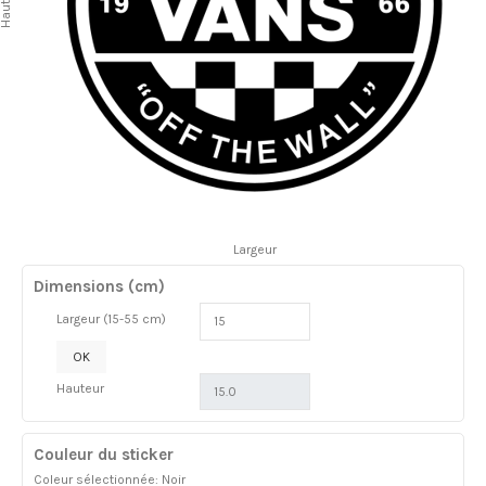
auteur
Largeur
Dimensions (cm)
Largeur (15-55 cm)
OK
Hauteur
Couleur du sticker
Coleur sélectionnée: Noir