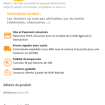
Marie L.
de Uzel a acheté ce produit récemment
Déjà 12 clients ont acheté ce produit ce mois-ci.
Informations produit :
Les stickers ne sont pas utilisables sur du textile
(vêtements, chaussures....)
Site et Paiement sécurisés
Paiement 100% sécurisé avec le module du Crédit Agricole E-
transaction
Envois rapides avec suivis
Commande expédiée sous 48h max et remise à la poste pour une
livraison en 24/48h
Fidélité récompensée
Cumuler 1€ par tranche de 10€
Livraison gratuite
Livraison offerte à partir de 60€ d'achat
Détails du produit
Référence
vans-04