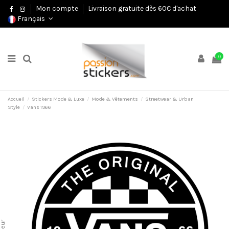
Mon compte
Livraison gratuite dès 60€ d'achat
Français
0
Accueil
Stickers Mode & Luxe
Mode & Vêtements
Streetwear & Urban
Style
Vans 1966