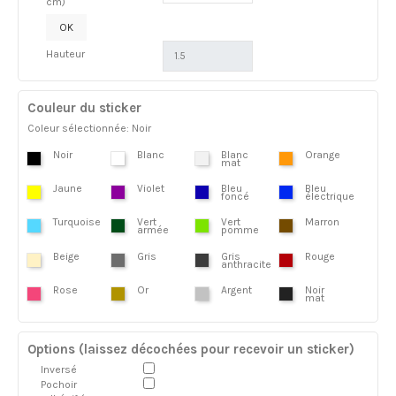
cm)
OK
Hauteur
Couleur du sticker
Coleur sélectionnée: Noir
Noir
Blanc
Blanc
Orange
mat
Jaune
Violet
Bleu
Bleu
foncé
électrique
Turquoise
Vert
Vert
Marron
armée
pomme
Beige
Gris
Gris
Rouge
anthracite
Rose
Or
Argent
Noir
mat
Options (laissez décochées pour recevoir un sticker)
Inversé
Pochoir