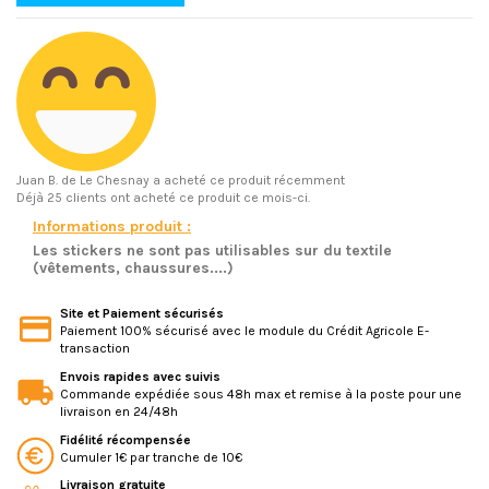
Juan B.
de Le Chesnay a acheté ce produit récemment
Déjà 25 clients ont acheté ce produit ce mois-ci.
Informations produit :
Les stickers ne sont pas utilisables sur du textile
(vêtements, chaussures....)
Site et Paiement sécurisés
Paiement 100% sécurisé avec le module du Crédit Agricole E-
transaction
Envois rapides avec suivis
Commande expédiée sous 48h max et remise à la poste pour une
livraison en 24/48h
Fidélité récompensée
Cumuler 1€ par tranche de 10€
Livraison gratuite