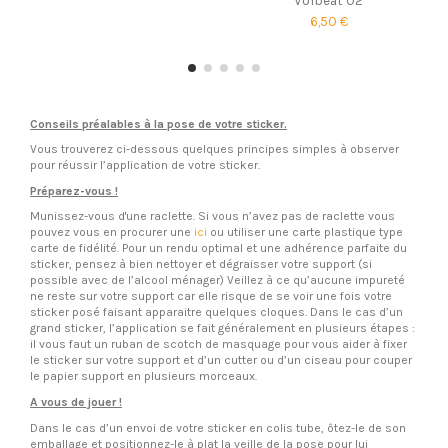
Volbeat 02
6,50 €
Conseils préalables à la pose de votre sticker.
Vous trouverez ci-dessous quelques principes simples à observer
pour réussir l’application de votre sticker.
Préparez-vous !
Munissez-vous d'une raclette. Si vous n’avez pas de raclette vous
pouvez vous en procurer une
ici
ou utiliser une carte plastique type
carte de fidélité. Pour un rendu optimal et une adhérence parfaite du
sticker, pensez à bien nettoyer et dégraisser votre support (si
possible avec de l’alcool ménager) Veillez à ce qu’aucune impureté
ne reste sur votre support car elle risque de se voir une fois votre
sticker posé faisant apparaitre quelques cloques. Dans le cas d’un
grand sticker, l’application se fait généralement en plusieurs étapes :
il vous faut un ruban de scotch de masquage pour vous aider à fixer
le sticker sur votre support et d’un cutter ou d’un ciseau pour couper
le papier support en plusieurs morceaux.
A vous de jouer !
Dans le cas d’un envoi de votre sticker en colis tube, ôtez-le de son
emballage et positionnez-le à plat la veille de la pose pour lui