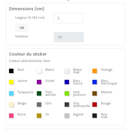
Dimensions (cm)
Largeur (5-145 cm)
OK
Hauteur
Couleur du sticker
Coleur sélectionnée: Noir
Noir
Blanc
Blanc
Orange
mat
Jaune
Violet
Bleu
Bleu
foncé
électrique
Turquoise
Vert
Vert
Marron
armée
pomme
Beige
Gris
Gris
Rouge
anthracite
Rose
Or
Argent
Noir
mat