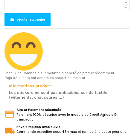
Ajouter au panier
Theo C.
de Dombasle sur meurthe a acheté ce produit récemment
Déjà 98 clients ont acheté ce produit ce mois-ci.
Informations produit :
Les stickers ne sont pas utilisables sur du textile
(vêtements, chaussures....)
Site et Paiement sécurisés
Paiement 100% sécurisé avec le module du Crédit Agricole E-
transaction
Envois rapides avec suivis
Commande expédiée sous 48h max et remise à la poste pour une