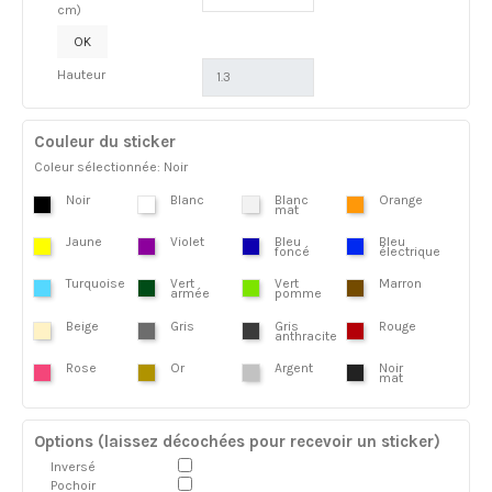
cm)
OK
Hauteur
Couleur du sticker
Coleur sélectionnée: Noir
Noir
Blanc
Blanc
Orange
mat
Jaune
Violet
Bleu
Bleu
foncé
électrique
Turquoise
Vert
Vert
Marron
armée
pomme
Beige
Gris
Gris
Rouge
anthracite
Rose
Or
Argent
Noir
mat
Options (laissez décochées pour recevoir un sticker)
Inversé
Pochoir