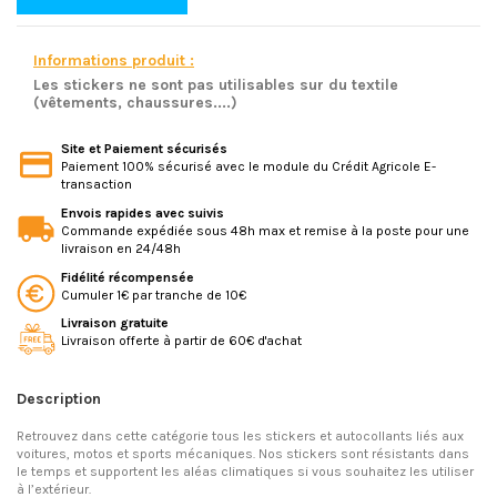
Informations produit :
Les stickers ne sont pas utilisables sur du textile
(vêtements, chaussures....)
Site et Paiement sécurisés
Paiement 100% sécurisé avec le module du Crédit Agricole E-
transaction
Envois rapides avec suivis
Commande expédiée sous 48h max et remise à la poste pour une
livraison en 24/48h
Fidélité récompensée
Cumuler 1€ par tranche de 10€
Livraison gratuite
Livraison offerte à partir de 60€ d'achat
Description
Retrouvez dans cette catégorie tous les stickers et autocollants liés aux
voitures, motos et sports mécaniques. Nos stickers sont résistants dans
le temps et supportent les aléas climatiques si vous souhaitez les utiliser
à l’extérieur.