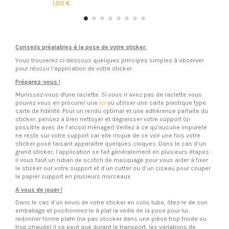
1,90 €
Conseils préalables à la pose de votre sticker.
Vous trouverez ci-dessous quelques principes simples à observer
pour réussir l’application de votre sticker.
Préparez-vous !
Munissez-vous d'une raclette. Si vous n’avez pas de raclette vous
pouvez vous en procurer une
ici
ou utiliser une carte plastique type
carte de fidélité. Pour un rendu optimal et une adhérence parfaite du
sticker, pensez à bien nettoyer et dégraisser votre support (si
possible avec de l’alcool ménager) Veillez à ce qu’aucune impureté
ne reste sur votre support car elle risque de se voir une fois votre
sticker posé faisant apparaitre quelques cloques. Dans le cas d’un
grand sticker, l’application se fait généralement en plusieurs étapes :
il vous faut un ruban de scotch de masquage pour vous aider à fixer
le sticker sur votre support et d’un cutter ou d’un ciseau pour couper
le papier support en plusieurs morceaux.
A vous de jouer !
Dans le cas d’un envoi de votre sticker en colis tube, ôtez-le de son
emballage et positionnez-le à plat la veille de la pose pour lui
redonner forme plate (ne pas stocker dans une pièce trop froide ou
trop chaude) Il se peut que durant le transport, les variations de