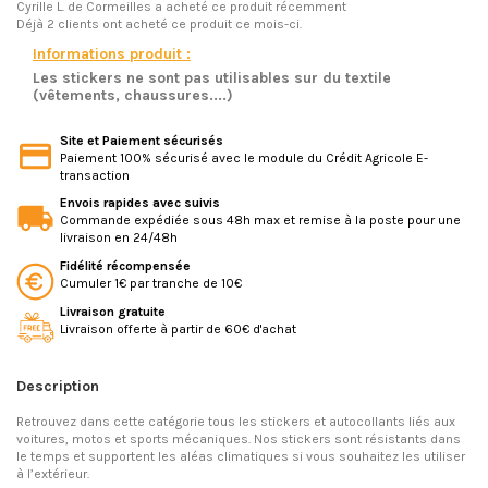
Cyrille L.
de Cormeilles a acheté ce produit récemment
Déjà 2 clients ont acheté ce produit ce mois-ci.
Informations produit :
Les stickers ne sont pas utilisables sur du textile
(vêtements, chaussures....)
Site et Paiement sécurisés
Paiement 100% sécurisé avec le module du Crédit Agricole E-
transaction
Envois rapides avec suivis
Commande expédiée sous 48h max et remise à la poste pour une
livraison en 24/48h
Fidélité récompensée
Cumuler 1€ par tranche de 10€
Livraison gratuite
Livraison offerte à partir de 60€ d'achat
Description
Retrouvez dans cette catégorie tous les stickers et autocollants liés aux
voitures, motos et sports mécaniques. Nos stickers sont résistants dans
le temps et supportent les aléas climatiques si vous souhaitez les utiliser
à l’extérieur.