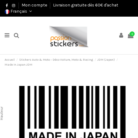
Mon compte
Livraison gratuite dès 60€ d'achat
Français
0
Accueil
Stickers Auto & Moto – Déco Voiture, Moto & Racing
JDM (Japon)
Made In Japan JDM
auteur