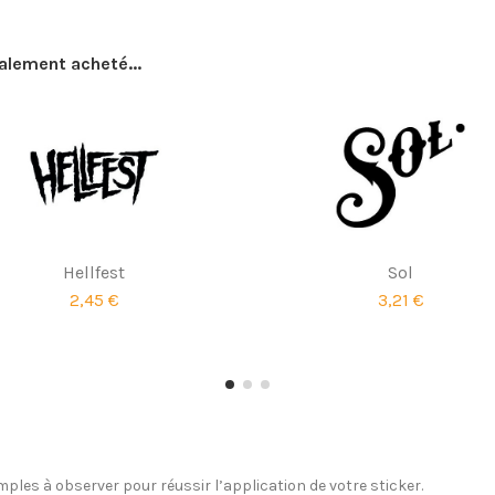
galement acheté...
Hellfest
Sol
2,45 €
3,21 €
ples à observer pour réussir l’application de votre sticker.