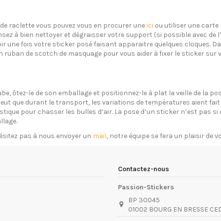
s de raclette vous pouvez vous en procurer une
ici
ou utiliser une carte 
sez à bien nettoyer et dégraisser votre support (si possible avec de 
oir une fois votre sticker posé faisant apparaitre quelques cloques. Dan
un ruban de scotch de masquage pour vous aider à fixer le sticker sur 
ube, ôtez-le de son emballage et positionnez-le à plat la veille de la 
eut que durant le transport, les variations de températures aient fait 
plastique pour chasser les bulles d’air. La pose d’un sticker n’est pas 
llage.
ésitez pas à nous envoyer un
mail
, notre équipe se fera un plaisir de 
Contactez-nous
Passion-Stickers
BP 30045
01002 BOURG EN BRESSE CE