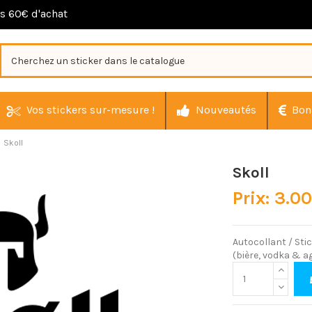
ès 60€ d'achat
Vos stickers sur-mesure !
Nouveautés
Bon
Skoll
Skoll
Prix: 3.0
Autocollant / Sti
(bière, vodka & 