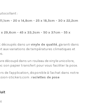
utocollant :
 11,1cm - 20 x 14,8cm - 25 x 18,5cm - 30 x 22,2cm
 x 29,6cm - 45 x 33,3cm - 50 x 37cm - 55 x
t découpés dans un
vinyle de qualité
, garanti dans
nt aux variations de températures climatiques et
s.
re découpé dans un rouleau de vinyle unicolore,
ec son papier transfert pour vous faciliter la pose.
rs de l'application, disponible à l'achat dans notre
sion-stickers.com :
raclettes de pose
uit
01