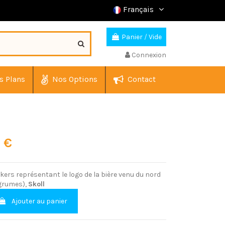
Français
Panier
/
Vide
Connexion
s Plans
Nos Options
Contact
0 €
ckers représentant le logo de la bière venu du nord
agrumes),
Skoll
Ajouter au panier