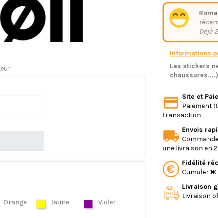
Romai
réce
Déjà 2
Informations pr
Les stickers ne
geur
chaussures....
Site et Pa
Paiement 10
transaction
Envois rap
Commande e
une livraison en 
Fidélité r
Cumuler 1€ 
Livraison g
Livraison o
Orange
Jaune
Violet