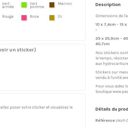
Vert
Vert
Marron
Description
armée
pomme
Dimensions de l'a
Rouge
Rose
Or
10 x 7,4cm - 15 x
-
35 x 25,9cm - 40
40,7cm
oir un sticker)
Nos stickers son
le temps, résista
aux hydrocarbure
Stickers sur mesu
vendu à l'unité av
Pour vous aidez lo
boutique www.pas
llez poser votre sticker et visualisez le
Détails du prod
Référence
skoll-