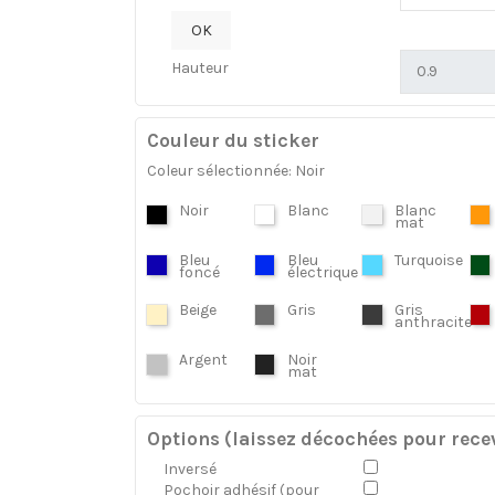
OK
Hauteur
Couleur du sticker
Coleur sélectionnée: Noir
Noir
Blanc
Blanc
mat
Bleu
Bleu
Turquoise
foncé
électrique
Beige
Gris
Gris
anthracite
Argent
Noir
mat
Options (laissez décochées pour recev
Inversé
Pochoir adhésif (pour