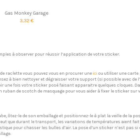
Gas Monkey Garage
3,32 €
ples à observer pour réussir l’application de votre sticker.
s de raclette vous pouvez vous en procurer une
ici
ou utiliser une carte 
sez à bien nettoyer et dégraisser votre support (si possible avec de 
oir une fois votre sticker posé faisant apparaitre quelques cloques. Dan
un ruban de scotch de masquage pour vous aider à fixer le sticker sur 
ube, ôtez-le de son emballage et positionnez-le à plat la veille de la 
eut que durant le transport, les variations de températures aient fait 
plastique pour chasser les bulles d’air. La pose d’un sticker n’est pas 
llage.