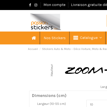
Mon compte
Livraison gratuite d
Catalogue
Nos Stickers
Accueil
Stickers Auto & Moto – Déco Voiture, Moto & Ra
Hauteur
Lar
Dimensions (cm)
Largeur (10-55 cm)