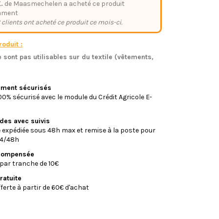
.
de Maasmechelen a acheté ce produit
mment
 clients ont acheté ce produit ce mois-ci.
oduit :
 sont pas utilisables sur du textile (vêtements,
)
iement sécurisés
0% sécurisé avec le module du Crédit Agricole E-
ides avec suivis
xpédiée sous 48h max et remise à la poste pour
24/48h
écompensée
par tranche de 10€
ratuite
fferte à partir de 60€ d'achat