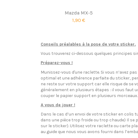
Mazda MX-5
1,90 €
Conseils préalables à la pose de votre sticker.
Vous trouverez ci-dessous quelques principes sim
Préparez-vous !
Munissez-vous d'une raclette. Si vous n’avez pa
optimal et une adhérence parfaite du sticker, pen
ne reste sur votre support car elle risque de se v
généralement en plusieurs étapes : il vous faut 
couper le papier support en plusieurs morceaux.
A vous de jouer !
Dans le cas d’un envoi de votre sticker en colis t
dans une pièce trop froide ou trop chaude) Il se p
sur le sticker). Utilisez votre raclette ou carte 
au guide que nous vous avons fourni dans l’emba