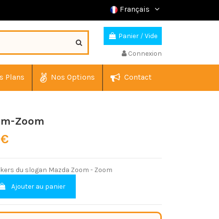
Français
Panier
/
Vide
Connexion
s Plans
Nos Options
Contact
om-Zoom
 €
ickers du slogan Mazda Zoom - Zoom
Ajouter au panier