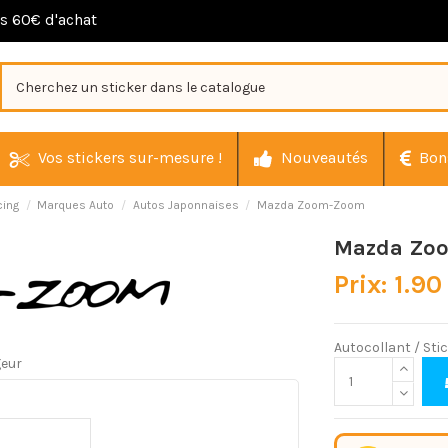
ès 60€ d'achat
Vos stickers sur-mesure !
Nouveautés
Bon
cing
Marques Auto
Autos Japonnaises
Mazda Zoom-Zoom
Mazda Zo
Prix: 1.90
Autocollant / St
geur