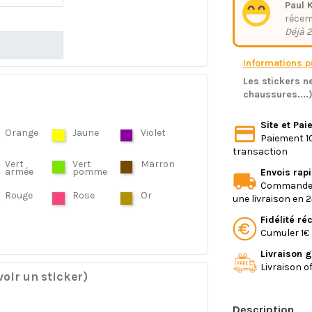
Paul K
réce
Déjà 2
Informations pr
Les stickers ne
chaussures....
Site et Pa
Orange
Jaune
Violet
Paiement 10
transaction
Vert
Vert
Marron
armée
pomme
Envois rap
Commande e
Rouge
Rose
Or
une livraison en 
Fidélité r
Cumuler 1€ 
Livraison g
Livraison o
oir un sticker)
Description