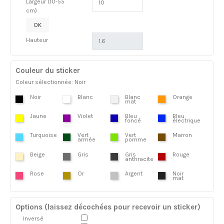
Largeur (10-55
cm)
OK
Hauteur
Couleur du sticker
Coleur sélectionnée: Noir
Noir
Blanc
Blanc
Orange
mat
Jaune
Violet
Bleu
Bleu
foncé
électrique
Turquoise
Vert
Vert
Marron
armée
pomme
Beige
Gris
Gris
Rouge
anthracite
Rose
Or
Argent
Noir
mat
Options (laissez décochées pour recevoir un sticker)
Inversé