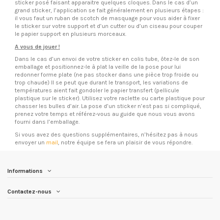
sticker posé faisant apparaitre quelques cloques. Dans le cas d’un
grand sticker, l’application se fait généralement en plusieurs étapes :
il vous faut un ruban de scotch de masquage pour vous aider à fixer
le sticker sur votre support et d’un cutter ou d’un ciseau pour couper
le papier support en plusieurs morceaux.
A vous de jouer !
Dans le cas d’un envoi de votre sticker en colis tube, ôtez-le de son
emballage et positionnez-le à plat la veille de la pose pour lui
redonner forme plate (ne pas stocker dans une pièce trop froide ou
trop chaude) Il se peut que durant le transport, les variations de
températures aient fait gondoler le papier transfert (pellicule
plastique sur le sticker). Utilisez votre raclette ou carte plastique pour
chasser les bulles d’air. La pose d’un sticker n’est pas si compliqué,
prenez votre temps et référez-vous au guide que nous vous avons
fourni dans l’emballage.
Si vous avez des questions supplémentaires, n’hésitez pas à nous
envoyer un
mail
, notre équipe se fera un plaisir de vous répondre.
Informations
Contactez-nous