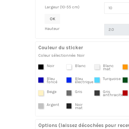
Largeur (10-55 cm)
OK
Hauteur
Couleur du sticker
Coleur sélectionnée: Noir
Noir
Blanc
Blanc
mat
Bleu
Bleu
Turquoise
foncé
électrique
Beige
Gris
Gris
anthracite
Argent
Noir
mat
Options (laissez décochées pour recev