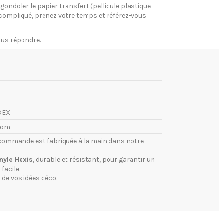
gondoler le papier transfert (pellicule plastique
si compliqué, prenez votre temps et référez-vous
vous répondre.
DEX
com
commande est fabriquée à la main dans notre
inyle Hexis
, durable et résistant, pour garantir un
facile.
 de vos idées déco.