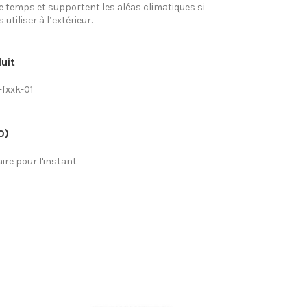
e temps et supportent les aléas climatiques si
utiliser à l’extérieur.
uit
-fxxk-01
0)
re pour l'instant