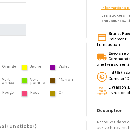
Informations pr
Les stickers ne
chaussures....
Site et Pa
Paiement 10
transaction
Envois rap
Commande e
une livraison en 
Orange
Jaune
Violet
Fidélité r
Cumuler 1€ 
Vert
Vert
Marron
armée
pomme
Livraison g
Rouge
Rose
Or
Livraison o
Description
Retrouvez dans ce
oir un sticker)
aux voitures, mo