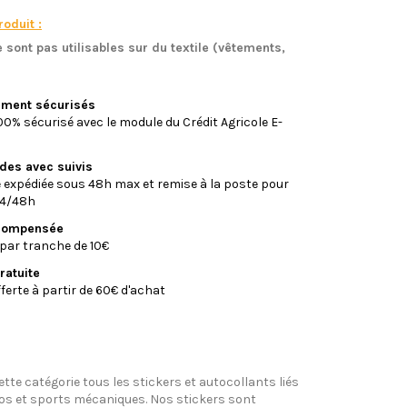
oduit :
 sont pas utilisables sur du textile (vêtements,
)
iement sécurisés
0% sécurisé avec le module du Crédit Agricole E-
ides avec suivis
xpédiée sous 48h max et remise à la poste pour
24/48h
écompensée
par tranche de 10€
ratuite
fferte à partir de 60€ d'achat
tte catégorie tous les stickers et autocollants liés
tos et sports mécaniques. Nos stickers sont