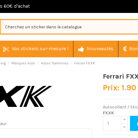
ès 60€ d'achat
Vos stickers sur-mesure !
Nouveautés
Bon
cing
Marques Auto
Autos Italiennes
Ferrari FXXK
Ferrari FX
Prix: 1.90
Autocollant / Sti
FXXK
geur