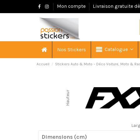
Mon compte
Livraison gratuite d
Catalogue
Nos Stickers
Accueil
Stickers Auto & Moto – Déco Voiture, Moto & Ra
Hauteur
Lar
Dimensions (cm)