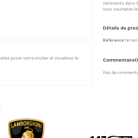
résistants dans l
vous souhaitez les 
Détails du prod
Référence
ferrari
llez poser votre sticker et visualisez le
Commentaire
(
Pas de commentai
: