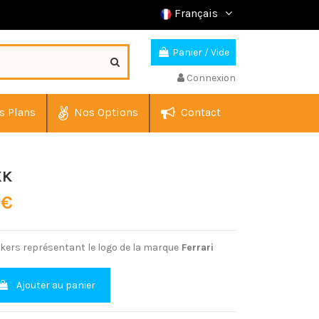
Français
Panier
/
Vide
Connexion
s Plans
Nos Options
Contact
XK
 €
ckers représentant le logo de la marque
Ferrari
Ajouter au panier