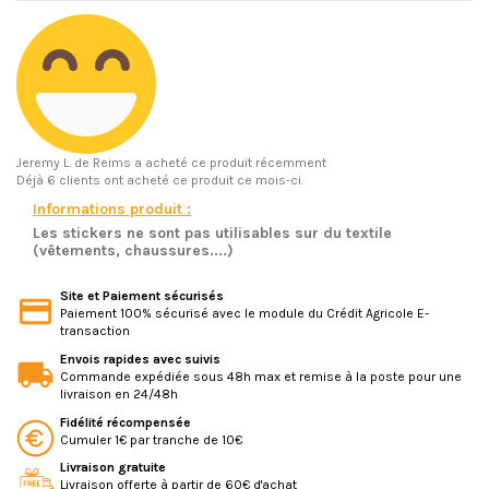
Jeremy L.
de Reims a acheté ce produit récemment
Déjà 6 clients ont acheté ce produit ce mois-ci.
Informations produit :
Les stickers ne sont pas utilisables sur du textile
(vêtements, chaussures....)
Site et Paiement sécurisés
Paiement 100% sécurisé avec le module du Crédit Agricole E-
transaction
Envois rapides avec suivis
Commande expédiée sous 48h max et remise à la poste pour une
livraison en 24/48h
Fidélité récompensée
Cumuler 1€ par tranche de 10€
Livraison gratuite
Livraison offerte à partir de 60€ d'achat