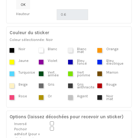
OK
Hauteur
Couleur du sticker
Coleur sélectionnée: Noir
Noir
Blanc
Blanc
Orange
mat
Jaune
Violet
Bleu
Bleu
foncé
électrique
Turquoise
Vert
Vert
Marron
armée
pomme
Beige
Gris
Gris
Rouge
anthracite
Rose
Or
Argent
Noir
mat
Options (laissez décochées pour recevoir un sticker)
Inversé
Pochoir
adhésif (pour +