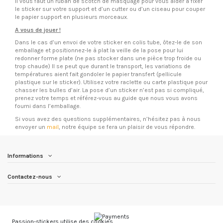
il vous faut un ruban de scotch de masquage pour vous aider à fixer
le sticker sur votre support et d’un cutter ou d’un ciseau pour couper
le papier support en plusieurs morceaux.
A vous de jouer !
Dans le cas d’un envoi de votre sticker en colis tube, ôtez-le de son
emballage et positionnez-le à plat la veille de la pose pour lui
redonner forme plate (ne pas stocker dans une pièce trop froide ou
trop chaude) Il se peut que durant le transport, les variations de
températures aient fait gondoler le papier transfert (pellicule
plastique sur le sticker). Utilisez votre raclette ou carte plastique pour
chasser les bulles d’air. La pose d’un sticker n’est pas si compliqué,
prenez votre temps et référez-vous au guide que nous vous avons
fourni dans l’emballage.
Si vous avez des questions supplémentaires, n’hésitez pas à nous
envoyer un
mail
, notre équipe se fera un plaisir de vous répondre.
Informations
Contactez-nous
Passion-stickers utilise des cookies