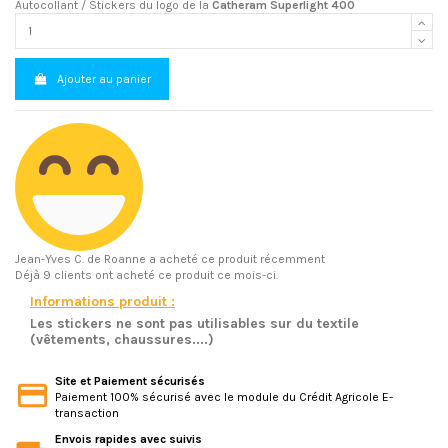
Autocollant / Stickers du logo de la
Catheram Superlight 400
Ajouter au panier
Jean-Yves C.
de Roanne a acheté ce produit récemment
Déjà 9 clients ont acheté ce produit ce mois-ci.
Informations produit :
Les stickers ne sont pas utilisables sur du textile
(vêtements, chaussures....)
Site et Paiement sécurisés
Paiement 100% sécurisé avec le module du Crédit Agricole E-
transaction
Envois rapides avec suivis