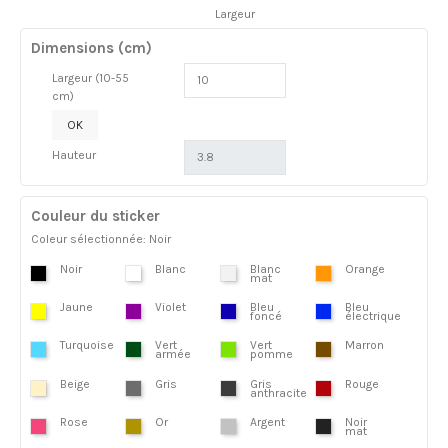
Largeur
Dimensions (cm)
Largeur (10-55
cm)
OK
Hauteur
Couleur du sticker
Coleur sélectionnée: Noir
Noir
Blanc
Blanc
Orange
mat
Jaune
Violet
Bleu
Bleu
foncé
électrique
Turquoise
Vert
Vert
Marron
armée
pomme
Beige
Gris
Gris
Rouge
anthracite
Rose
Or
Argent
Noir
mat