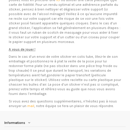
pouvez vous en procurer une
ici
ou utiliser une carte plastique type
carte de fidélité. Pour un rendu optimal et une adhérence parfaite du
sticker, pensez à bien nettoyer et dégraisser votre support (si
possible avec de l’alcool ménager) Veillez à ce qu’aucune impureté
ne reste sur votre support car elle risque de se voir une fois votre
sticker posé faisant apparaitre quelques cloques. Dans le cas d’un
grand sticker, l’application se fait généralement en plusieurs étapes :
il vous faut un ruban de scotch de masquage pour vous aider à fixer
le sticker sur votre support et d’un cutter ou d’un ciseau pour couper
le papier support en plusieurs morceaux.
A vous de jouer !
Dans le cas d’un envoi de votre sticker en colis tube, ôtez-le de son
emballage et positionnez-le à plat la veille de la pose pour lui
redonner forme plate (ne pas stocker dans une pièce trop froide ou
trop chaude) Il se peut que durant le transport, les variations de
températures aient fait gondoler le papier transfert (pellicule
plastique sur le sticker). Utilisez votre raclette ou carte plastique pour
chasser les bulles d’air. La pose d’un sticker n’est pas si compliqué,
prenez votre temps et référez-vous au guide que nous vous avons
fourni dans l’emballage.
Si vous avez des questions supplémentaires, n’hésitez pas à nous
envoyer un
mail
, notre équipe se fera un plaisir de vous répondre.
Informations