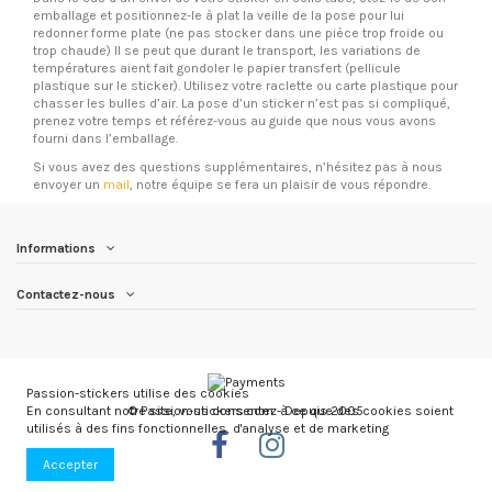
emballage et positionnez-le à plat la veille de la pose pour lui
redonner forme plate (ne pas stocker dans une pièce trop froide ou
trop chaude) Il se peut que durant le transport, les variations de
températures aient fait gondoler le papier transfert (pellicule
plastique sur le sticker). Utilisez votre raclette ou carte plastique pour
chasser les bulles d’air. La pose d’un sticker n’est pas si compliqué,
prenez votre temps et référez-vous au guide que nous vous avons
fourni dans l’emballage.
Si vous avez des questions supplémentaires, n’hésitez pas à nous
envoyer un
mail
, notre équipe se fera un plaisir de vous répondre.
Informations
Contactez-nous
Passion-stickers utilise des cookies
© Passion-stickers.com - Depuis 2005
En consultant notre site, vous consentez à ce que des cookies soient
utilisés à des fins fonctionnelles, d'analyse et de marketing
Accepter