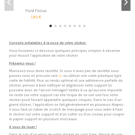
Ford Focus
1,90 €
Conseils préalables à la pose de votre sticker.
Vous trouverez ci-dessous quelques principes simples à observer
pour réussir l’application de votre sticker.
Préparez-vous !
Munissez-vous d'une raclette. Si vous n’avez pas de raclette vous
pouvez vous en procurer une
ici
ou utiliser une carte plastique type
carte de fidélité. Pour un rendu optimal et une adhérence parfaite du
sticker, pensez à bien nettoyer et dégraisser votre support (si
possible avec de l’alcool ménager) Veillez à ce qu’aucune impureté
ne reste sur votre support car elle risque de se voir une fois votre
sticker posé faisant apparaitre quelques cloques. Dans le cas d’un
grand sticker, l’application se fait généralement en plusieurs étapes :
il vous faut un ruban de scotch de masquage pour vous aider à fixer
le sticker sur votre support et d’un cutter ou d’un ciseau pour couper
le papier support en plusieurs morceaux.
A vous de jouer !
Dans le cas d’un envoi de votre sticker en colis tube, ôtez-le de son