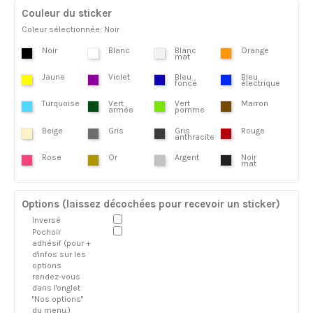
Couleur du sticker
Coleur sélectionnée: Noir
Noir
Blanc
Blanc
Orange
mat
Jaune
Violet
Bleu
Bleu
foncé
électrique
Turquoise
Vert
Vert
Marron
armée
pomme
Beige
Gris
Gris
Rouge
anthracite
Rose
Or
Argent
Noir
mat
Options (laissez décochées pour recevoir un sticker)
Inversé
Pochoir
adhésif (pour +
d'infos sur les
options
rendez-vous
dans l'onglet
"Nos options"
du menu.)