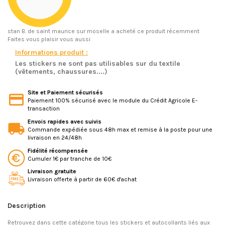
stan B.
de saint maurice sur moselle a acheté ce produit récemment
Faites vous plaisir vous aussi
Informations produit :
Les stickers ne sont pas utilisables sur du textile
(vêtements, chaussures....)
Site et Paiement sécurisés
Paiement 100% sécurisé avec le module du Crédit Agricole E-
transaction
Envois rapides avec suivis
Commande expédiée sous 48h max et remise à la poste pour une
livraison en 24/48h
Fidélité récompensée
Cumuler 1€ par tranche de 10€
Livraison gratuite
Livraison offerte à partir de 60€ d'achat
Description
Retrouvez dans cette catégorie tous les stickers et autocollants liés aux