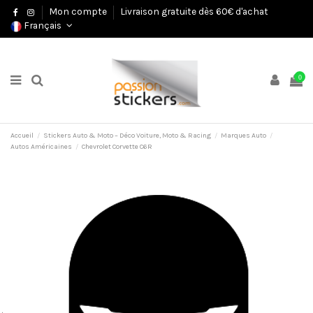
Mon compte
Livraison gratuite dès 60€ d'achat
Français
0
Accueil
Stickers Auto & Moto – Déco Voiture, Moto & Racing
Marques Auto
Autos Américaines
Chevrolet Corvette C6R