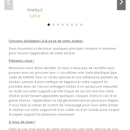
Shelby 2
5,05 €
Conseils préalables à la pose de votre sticker.
Vous trouverez ci-dessous quelques principes simples à observer
pour réussir l’application de votre sticker.
Préparez-vous !
Munissez-vous d'une raclette. Si vous n’avez pas de raclette vous
pouvez vous en procurer une
ici
ou utiliser une carte plastique type
carte de fidélité. Pour un rendu optimal et une adhérence parfaite du
sticker, pensez à bien nettoyer et dégraisser votre support (si
possible avec de l’alcool ménager) Veillez à ce qu’aucune impureté
ne reste sur votre support car elle risque de se voir une fois votre
sticker posé faisant apparaitre quelques cloques. Dans le cas d’un
grand sticker, l’application se fait généralement en plusieurs étapes :
il vous faut un ruban de scotch de masquage pour vous aider à fixer
le sticker sur votre support et d’un cutter ou d’un ciseau pour couper
le papier support en plusieurs morceaux.
A vous de jouer !
Dans le cas d’un envoi de votre sticker en colis tube, ôtez-le de son