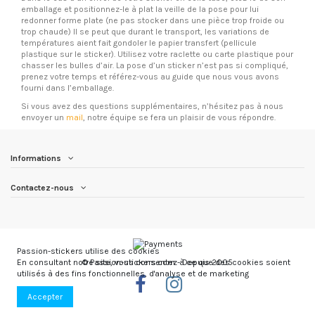
emballage et positionnez-le à plat la veille de la pose pour lui
redonner forme plate (ne pas stocker dans une pièce trop froide ou
trop chaude) Il se peut que durant le transport, les variations de
températures aient fait gondoler le papier transfert (pellicule
plastique sur le sticker). Utilisez votre raclette ou carte plastique pour
chasser les bulles d’air. La pose d’un sticker n’est pas si compliqué,
prenez votre temps et référez-vous au guide que nous vous avons
fourni dans l’emballage.
Si vous avez des questions supplémentaires, n’hésitez pas à nous
envoyer un
mail
, notre équipe se fera un plaisir de vous répondre.
Informations
Contactez-nous
Passion-stickers utilise des cookies
© Passion-stickers.com - Depuis 2005
En consultant notre site, vous consentez à ce que des cookies soient
utilisés à des fins fonctionnelles, d'analyse et de marketing
Accepter