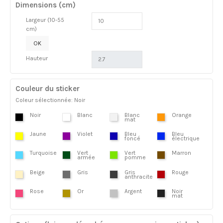
Dimensions (cm)
Largeur (10-55
cm)
OK
Hauteur
Couleur du sticker
Coleur sélectionnée: Noir
Noir
Blanc
Blanc
Orange
mat
Jaune
Violet
Bleu
Bleu
foncé
électrique
Turquoise
Vert
Vert
Marron
armée
pomme
Beige
Gris
Gris
Rouge
anthracite
Rose
Or
Argent
Noir
mat