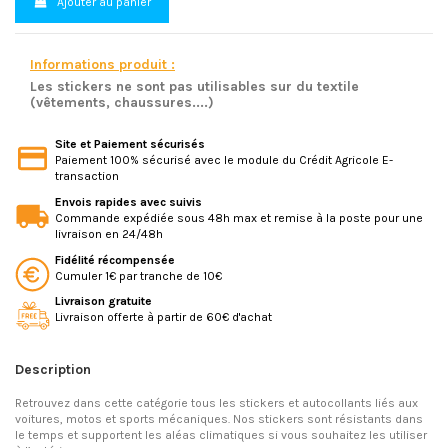
Ajouter au panier
Informations produit :
Les stickers ne sont pas utilisables sur du textile
(vêtements, chaussures....)
Site et Paiement sécurisés
Paiement 100% sécurisé avec le module du Crédit Agricole E-
transaction
Envois rapides avec suivis
Commande expédiée sous 48h max et remise à la poste pour une
livraison en 24/48h
Fidélité récompensée
Cumuler 1€ par tranche de 10€
Livraison gratuite
Livraison offerte à partir de 60€ d'achat
Description
Retrouvez dans cette catégorie tous les stickers et autocollants liés aux
voitures, motos et sports mécaniques. Nos stickers sont résistants dans
le temps et supportent les aléas climatiques si vous souhaitez les utiliser