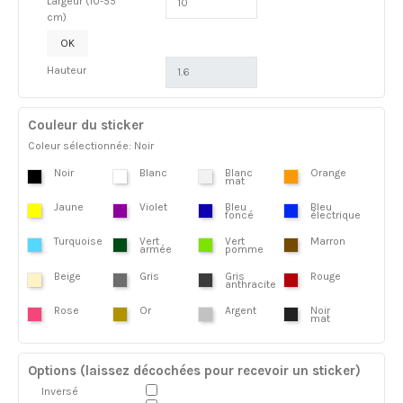
Largeur (10-55
cm)
OK
Hauteur
Couleur du sticker
Coleur sélectionnée: Noir
Noir
Blanc
Blanc
Orange
mat
Jaune
Violet
Bleu
Bleu
foncé
électrique
Turquoise
Vert
Vert
Marron
armée
pomme
Beige
Gris
Gris
Rouge
anthracite
Rose
Or
Argent
Noir
mat
Options (laissez décochées pour recevoir un sticker)
Inversé