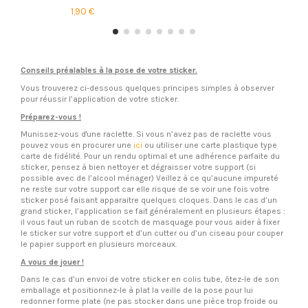
1,90 €
Conseils préalables à la pose de votre sticker.
Vous trouverez ci-dessous quelques principes simples à observer
pour réussir l’application de votre sticker.
Préparez-vous !
Munissez-vous d'une raclette. Si vous n’avez pas de raclette vous
pouvez vous en procurer une
ici
ou utiliser une carte plastique type
carte de fidélité. Pour un rendu optimal et une adhérence parfaite du
sticker, pensez à bien nettoyer et dégraisser votre support (si
possible avec de l’alcool ménager) Veillez à ce qu’aucune impureté
ne reste sur votre support car elle risque de se voir une fois votre
sticker posé faisant apparaitre quelques cloques. Dans le cas d’un
grand sticker, l’application se fait généralement en plusieurs étapes :
il vous faut un ruban de scotch de masquage pour vous aider à fixer
le sticker sur votre support et d’un cutter ou d’un ciseau pour couper
le papier support en plusieurs morceaux.
A vous de jouer !
Dans le cas d’un envoi de votre sticker en colis tube, ôtez-le de son
emballage et positionnez-le à plat la veille de la pose pour lui
redonner forme plate (ne pas stocker dans une pièce trop froide ou