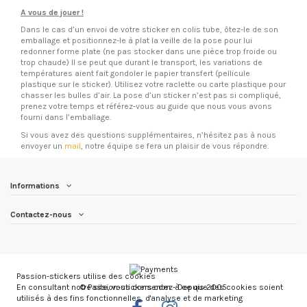
A vous de jouer !
Dans le cas d’un envoi de votre sticker en colis tube, ôtez-le de son
emballage et positionnez-le à plat la veille de la pose pour lui
redonner forme plate (ne pas stocker dans une pièce trop froide ou
trop chaude) Il se peut que durant le transport, les variations de
températures aient fait gondoler le papier transfert (pellicule
plastique sur le sticker). Utilisez votre raclette ou carte plastique pour
chasser les bulles d’air. La pose d’un sticker n’est pas si compliqué,
prenez votre temps et référez-vous au guide que nous vous avons
fourni dans l’emballage.
Si vous avez des questions supplémentaires, n’hésitez pas à nous
envoyer un
mail
, notre équipe se fera un plaisir de vous répondre.
Informations
Contactez-nous
Passion-stickers utilise des cookies
© Passion-stickers.com - Depuis 2005
En consultant notre site, vous consentez à ce que des cookies soient
utilisés à des fins fonctionnelles, d'analyse et de marketing