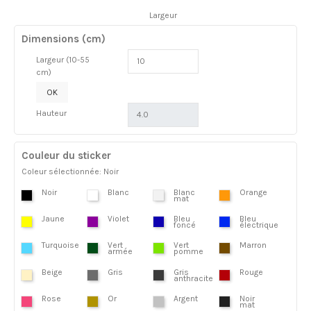
Largeur
Dimensions (cm)
Largeur (10-55
cm)
OK
Hauteur
Couleur du sticker
Coleur sélectionnée: Noir
Noir
Blanc
Blanc
Orange
mat
Jaune
Violet
Bleu
Bleu
foncé
électrique
Turquoise
Vert
Vert
Marron
armée
pomme
Beige
Gris
Gris
Rouge
anthracite
Rose
Or
Argent
Noir
mat