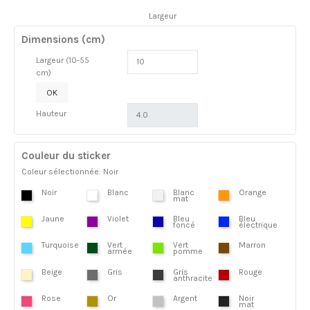
Largeur
Dimensions (cm)
Largeur (10-55
cm)
OK
Hauteur
Couleur du sticker
Coleur sélectionnée: Noir
Noir
Blanc
Blanc
Orange
mat
Jaune
Violet
Bleu
Bleu
foncé
électrique
Turquoise
Vert
Vert
Marron
armée
pomme
Beige
Gris
Gris
Rouge
anthracite
Rose
Or
Argent
Noir
mat