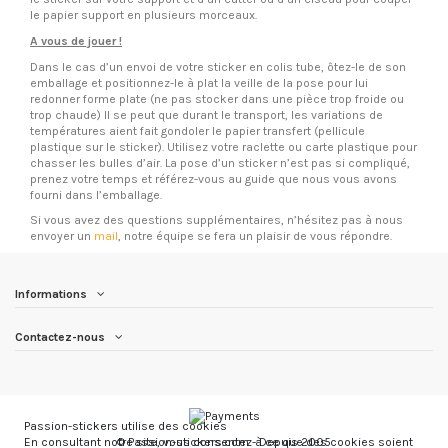
le papier support en plusieurs morceaux.
A vous de jouer !
Dans le cas d’un envoi de votre sticker en colis tube, ôtez-le de son
emballage et positionnez-le à plat la veille de la pose pour lui
redonner forme plate (ne pas stocker dans une pièce trop froide ou
trop chaude) Il se peut que durant le transport, les variations de
températures aient fait gondoler le papier transfert (pellicule
plastique sur le sticker). Utilisez votre raclette ou carte plastique pour
chasser les bulles d’air. La pose d’un sticker n’est pas si compliqué,
prenez votre temps et référez-vous au guide que nous vous avons
fourni dans l’emballage.
Si vous avez des questions supplémentaires, n’hésitez pas à nous
envoyer un
mail
, notre équipe se fera un plaisir de vous répondre.
Informations
Contactez-nous
Passion-stickers utilise des cookies
© Passion-stickers.com - Depuis 2005
En consultant notre site, vous consentez à ce que des cookies soient