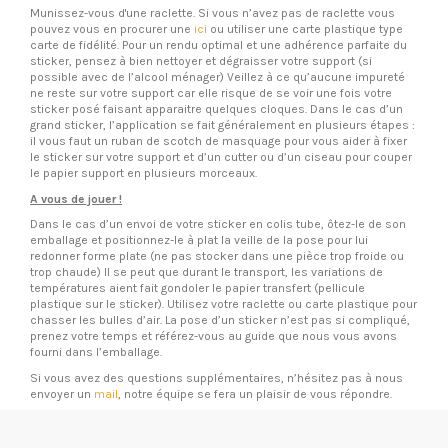
Munissez-vous d'une raclette. Si vous n’avez pas de raclette vous
pouvez vous en procurer une
ici
ou utiliser une carte plastique type
carte de fidélité. Pour un rendu optimal et une adhérence parfaite du
sticker, pensez à bien nettoyer et dégraisser votre support (si
possible avec de l’alcool ménager) Veillez à ce qu’aucune impureté
ne reste sur votre support car elle risque de se voir une fois votre
sticker posé faisant apparaitre quelques cloques. Dans le cas d’un
grand sticker, l’application se fait généralement en plusieurs étapes :
il vous faut un ruban de scotch de masquage pour vous aider à fixer
le sticker sur votre support et d’un cutter ou d’un ciseau pour couper
le papier support en plusieurs morceaux.
A vous de jouer !
Dans le cas d’un envoi de votre sticker en colis tube, ôtez-le de son
emballage et positionnez-le à plat la veille de la pose pour lui
redonner forme plate (ne pas stocker dans une pièce trop froide ou
trop chaude) Il se peut que durant le transport, les variations de
températures aient fait gondoler le papier transfert (pellicule
plastique sur le sticker). Utilisez votre raclette ou carte plastique pour
chasser les bulles d’air. La pose d’un sticker n’est pas si compliqué,
prenez votre temps et référez-vous au guide que nous vous avons
fourni dans l’emballage.
Si vous avez des questions supplémentaires, n’hésitez pas à nous
envoyer un
mail
, notre équipe se fera un plaisir de vous répondre.