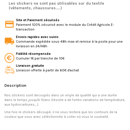
Les stickers ne sont pas utilisables sur du textile
(vêtements, chaussures....)
Site et Paiement sécurisés
Paiement 100% sécurisé avec le module du Crédit Agricole E-
transaction
Envois rapides avec suivis
Commande expédiée sous 48h max et remise à la poste pour une
livraison en 24/48h
Fidélité récompensée
Cumuler 1€ par tranche de 10€
Livraison gratuite
Livraison offerte à partir de 60€ d'achat
Description
Nos stickers sont decoupés dans un vinyle de qualité qui a une durée
dans le temps jusqu'à 10ans (résiste a de fortes variations de température,
aux hydrocarbures,...).
Une fois le stickers découpé, il ne vous restera que les contours de la
couleur que vous avec séléctionnée à coller où vous le souhaité.