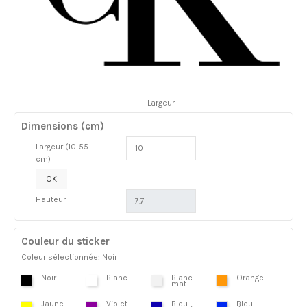
Largeur
Dimensions (cm)
Largeur (10-55
cm)
OK
Hauteur
Couleur du sticker
Coleur sélectionnée: Noir
Noir
Blanc
Blanc
Orange
mat
Jaune
Violet
Bleu
Bleu