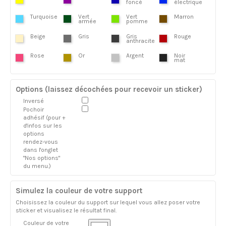
foncé
électrique
Turquoise
Vert
Vert
Marron
armée
pomme
Beige
Gris
Gris
Rouge
anthracite
Rose
Or
Argent
Noir
mat
Options (laissez décochées pour recevoir un sticker)
Inversé
Pochoir
adhésif (pour +
d'infos sur les
options
rendez-vous
dans l'onglet
"Nos options"
du menu.)
Simulez la couleur de votre support
Choisissez la couleur du support sur lequel vous allez poser votre
sticker et visualisez le résultat final.
Couleur de votre