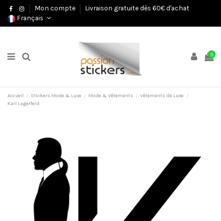
Mon compte
Livraison gratuite dès 60€ d'achat
Français
0
Accueil
Stickers Mode & Luxe
Mode & Vêtements
Vêtements de Luxe
Karl Lagerfeld