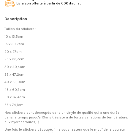
Livraison offerte à partir de 60€ d'achat
Description
Tailles du stickers :
10 x 13,5cm
15 x 20,2cm
20 x 27cm
25 x 33,7cm
30 x 40,4cm
35 x 47,2cm
40 x 53,9cm
45 x 60,7cm
50 x 67,4cm
55 x 74,1cm
Nos stickers sont decoupés dans un vinyle de qualité qui a une durée
dans le temps jusqu'à 10ans (résiste a de fortes variations de température,
aux hydrocarbures,...).
Une fois le stickers découpé, il ne vous restera que le motif de la couleur