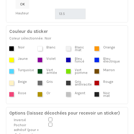
OK
Hauteur
Couleur du sticker
Coleur sélectionnée: Noir
Noir
Blanc
Blanc
Orange
mat
Jaune
Violet
Bleu
Bleu
foncé
électrique
Turquoise
Vert
Vert
Marron
armée
pomme
Beige
Gris
Gris
Rouge
anthracite
Rose
Or
Argent
Noir
mat
Options (laissez décochées pour recevoir un sticker)
Inversé
Pochoir
adhésif (pour +