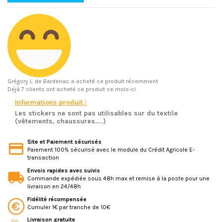
Grégory L.
de Bardenac a acheté ce produit récemment
Déjà 7 clients ont acheté ce produit ce mois-ci.
Informations produit :
Les stickers ne sont pas utilisables sur du textile
(vêtements, chaussures....)
Site et Paiement sécurisés
Paiement 100% sécurisé avec le module du Crédit Agricole E-
transaction
Envois rapides avec suivis
Commande expédiée sous 48h max et remise à la poste pour une
livraison en 24/48h
Fidélité récompensée
Cumuler 1€ par tranche de 10€
Livraison gratuite