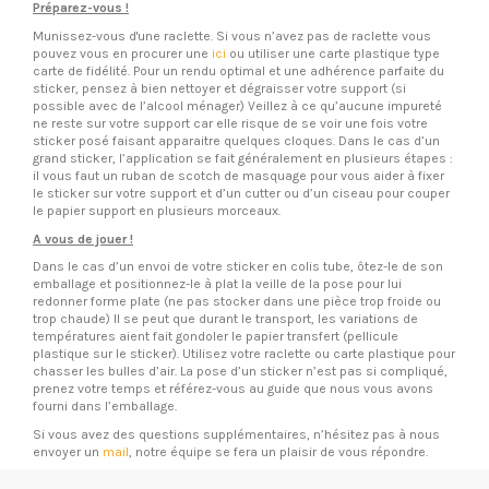
Préparez-vous !
Munissez-vous d'une raclette. Si vous n’avez pas de raclette vous
pouvez vous en procurer une
ici
ou utiliser une carte plastique type
carte de fidélité. Pour un rendu optimal et une adhérence parfaite du
sticker, pensez à bien nettoyer et dégraisser votre support (si
possible avec de l’alcool ménager) Veillez à ce qu’aucune impureté
ne reste sur votre support car elle risque de se voir une fois votre
sticker posé faisant apparaitre quelques cloques. Dans le cas d’un
grand sticker, l’application se fait généralement en plusieurs étapes :
il vous faut un ruban de scotch de masquage pour vous aider à fixer
le sticker sur votre support et d’un cutter ou d’un ciseau pour couper
le papier support en plusieurs morceaux.
A vous de jouer !
Dans le cas d’un envoi de votre sticker en colis tube, ôtez-le de son
emballage et positionnez-le à plat la veille de la pose pour lui
redonner forme plate (ne pas stocker dans une pièce trop froide ou
trop chaude) Il se peut que durant le transport, les variations de
températures aient fait gondoler le papier transfert (pellicule
plastique sur le sticker). Utilisez votre raclette ou carte plastique pour
chasser les bulles d’air. La pose d’un sticker n’est pas si compliqué,
prenez votre temps et référez-vous au guide que nous vous avons
fourni dans l’emballage.
Si vous avez des questions supplémentaires, n’hésitez pas à nous
envoyer un
mail
, notre équipe se fera un plaisir de vous répondre.