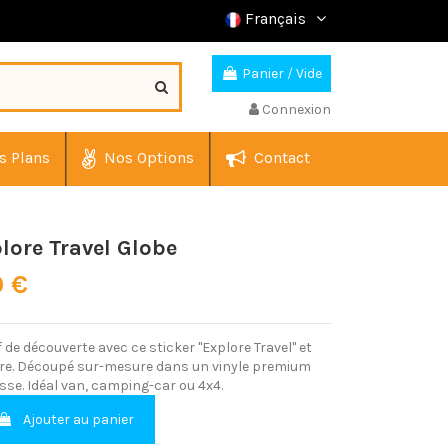
Français
Panier
/
Vide
Connexion
s Plans
Nos Options
Contact
plore Travel Globe
0 €
f de découverte avec ce sticker "Explore Travel" et
tre. Découpé sur-mesure dans un vinyle premium
sse. Idéal van, camping-car ou 4x4.
Ajouter au panier