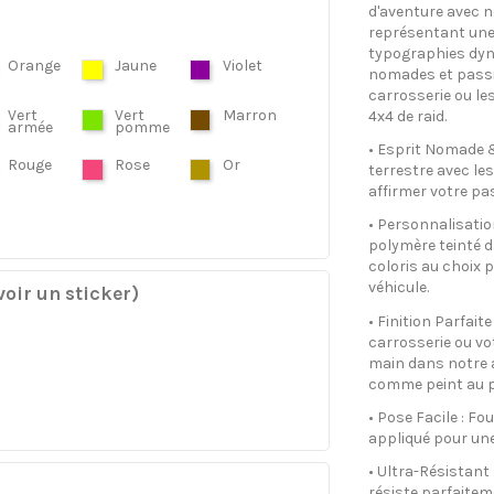
d'aventure avec no
représentant une
typographies dyn
Orange
Jaune
Violet
nomades et passio
carrosserie ou le
Vert
Vert
Marron
4x4 de raid.
armée
pomme
• Esprit Nomade &
Rouge
Rose
Or
terrestre avec les
affirmer votre pa
• Personnalisatio
polymère teinté d
coloris au choix p
véhicule.
oir un sticker)
• Finition Parfai
carrosserie ou vot
main dans notre a
comme peint au p
• Pose Facile : Fo
appliqué pour une
• Ultra-Résistant 
résiste parfaitem