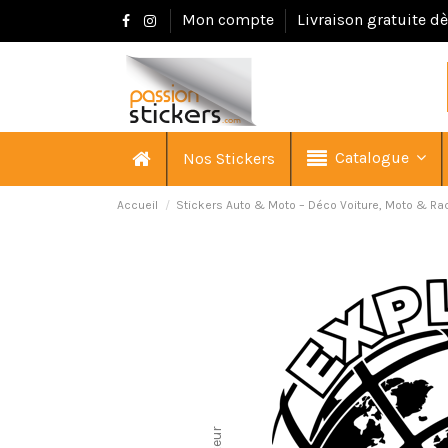
Mon compte
Livraison gratuite d
Catalogue
Nos Stickers
Accueil
Stickers Auto & Moto – Déco Voiture, Moto & Ra