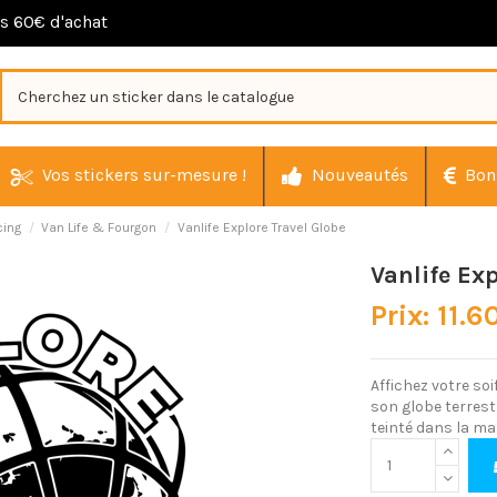
ès 60€ d'achat
Vos stickers sur-mesure !
Nouveautés
Bon
cing
Van Life & Fourgon
Vanlife Explore Travel Globe
Vanlife Ex
Prix: 11.6
Affichez votre soi
son globe terres
teinté dans la ma