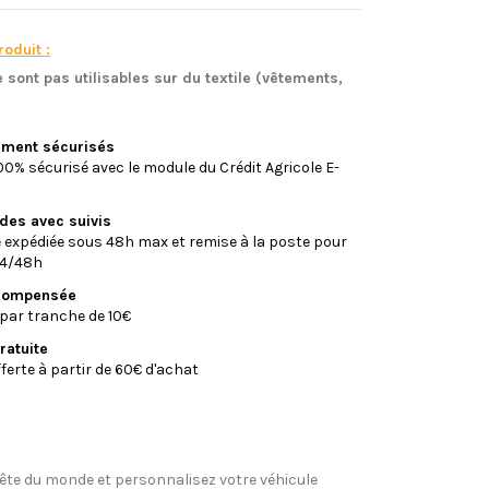
oduit :
 sont pas utilisables sur du textile (vêtements,
)
iement sécurisés
0% sécurisé avec le module du Crédit Agricole E-
ides avec suivis
xpédiée sous 48h max et remise à la poste pour
24/48h
écompensée
par tranche de 10€
ratuite
fferte à partir de 60€ d'achat
ête du monde et personnalisez votre véhicule