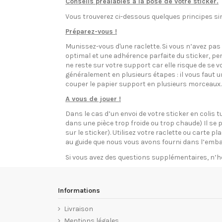
Conseils préalables à la pose de votre sticker.
Vous trouverez ci-dessous quelques principes sim
Préparez-vous !
Munissez-vous d'une raclette. Si vous n’avez pa
optimal et une adhérence parfaite du sticker, pen
ne reste sur votre support car elle risque de se v
généralement en plusieurs étapes : il vous faut 
couper le papier support en plusieurs morceaux.
A vous de jouer !
Dans le cas d’un envoi de votre sticker en colis t
dans une pièce trop froide ou trop chaude) Il se p
sur le sticker). Utilisez votre raclette ou carte 
au guide que nous vous avons fourni dans l’emba
Si vous avez des questions supplémentaires, n’h
Informations
Livraison
Mentions légales