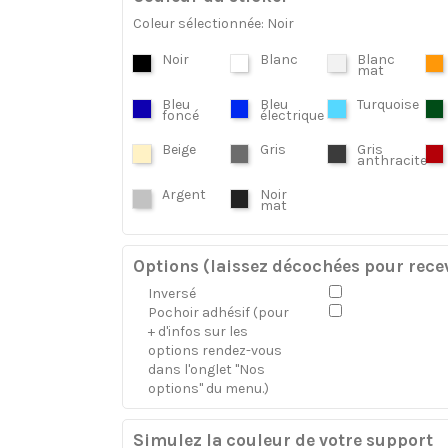
Coleur sélectionnée: Noir
Noir
Blanc
Blanc
mat
Bleu
Bleu
Turquoise
foncé
électrique
Beige
Gris
Gris
anthracite
Argent
Noir
mat
Options (laissez décochées pour recev
Inversé
Pochoir adhésif (pour
+ d'infos sur les
options rendez-vous
dans l'onglet "Nos
options" du menu.)
Simulez la couleur de votre support