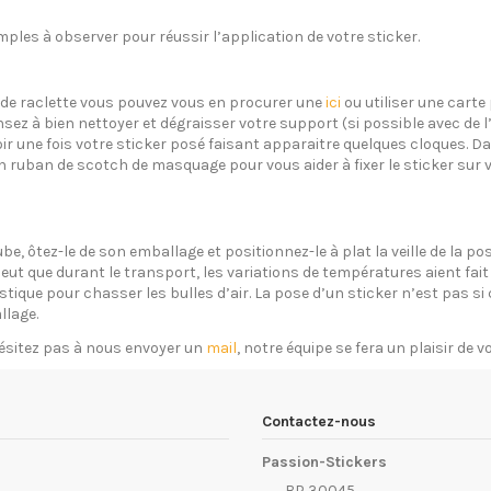
ples à observer pour réussir l’application de votre sticker.
s de raclette vous pouvez vous en procurer une
ici
ou utiliser une carte 
sez à bien nettoyer et dégraisser votre support (si possible avec de 
oir une fois votre sticker posé faisant apparaitre quelques cloques. Dan
un ruban de scotch de masquage pour vous aider à fixer le sticker sur 
ube, ôtez-le de son emballage et positionnez-le à plat la veille de la 
eut que durant le transport, les variations de températures aient fait 
plastique pour chasser les bulles d’air. La pose d’un sticker n’est pas 
llage.
ésitez pas à nous envoyer un
mail
, notre équipe se fera un plaisir de 
Contactez-nous
Passion-Stickers
BP 30045