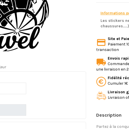
Informations pr
Les stickers ne
chaussures....
Site et Pa
Paiement 10
transaction
Envois rap
Commande e
geur
une livraison en 
Fidélité r
Cumuler 1€ 
Livraison g
Livraison o
Description
Partez à la conqu