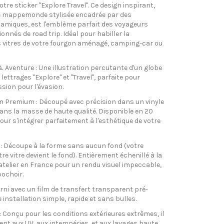
tre sticker "Explore Travel". Ce design inspirant,
 mappemonde stylisée encadrée par des
amiques, est l'emblème parfait des voyageurs
nnés de road trip. Idéal pour habiller la
s vitres de votre fourgon aménagé, camping-car ou
 Aventure : Une illustration percutante d'un globe
 lettrages "Explore" et "Travel", parfaite pour
ssion pour l'évasion.
n Premium : Découpé avec précision dans un vinyle
ans la masse de haute qualité. Disponible en 20
our s'intégrer parfaitement à l'esthétique de votre
te : Découpe à la forme sans aucun fond (votre
re vitre devient le fond). Entièrement échenillé à la
telier en France pour un rendu visuel impeccable,
ochoir.
urni avec un film de transfert transparent pré-
 installation simple, rapide et sans bulles.
: Conçu pour les conditions extérieures extrêmes, il
ent aux UV, aux intempéries, et aux lavages haute