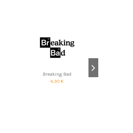
Breaking Bad
4,30 €
The 