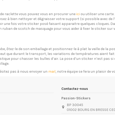
s de raclette vous pouvez vous en procurer une
ici
ou utiliser une carte 
sez à bien nettoyer et dégraisser votre support (si possible avec de 
oir une fois votre sticker posé faisant apparaitre quelques cloques. Dan
un ruban de scotch de masquage pour vous aider à fixer le sticker sur 
ube, ôtez-le de son emballage et positionnez-le à plat la veille de la 
eut que durant le transport, les variations de températures aient fait 
plastique pour chasser les bulles d’air. La pose d’un sticker n’est pas 
llage.
ésitez pas à nous envoyer un
mail
, notre équipe se fera un plaisir de 
Contactez-nous
Passion-Stickers
BP 30045
01002 BOURG EN BRESSE CE