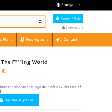
Français
Panier
/
Vide
Connexion
s Plans
Nos Options
Contact
 The F***ing World
0 €
kers représentant le logo de la série TV
The End of
d
Ajouter au panier