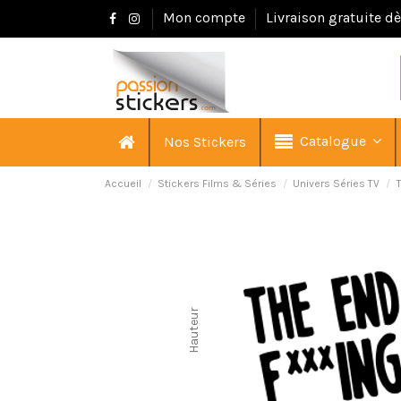
Mon compte
Livraison gratuite d
Catalogue
Nos Stickers
Accueil
Stickers Films & Séries
Univers Séries TV
Hauteur