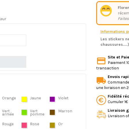
Floren
réce
Faites
geur
Informations pr
Les stickers ne
chaussures....
Site et Pa
Paiement 10
transaction
Envois rap
Commande e
une livraison en 
Fidélité r
Orange
Jaune
Violet
Cumuler 1€ 
Livraison g
Vert
Vert
Marron
armée
pomme
Livraison o
Rouge
Rose
Or