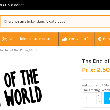
ès 60€ d'achat
Vos stickers sur-mesure !
Nouveautés
Bon
The End of The F***ing World
The End of
Prix: 2.5
Autocollant / Stic
The F***ing Worl