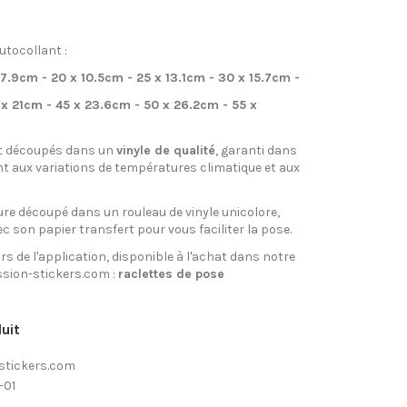
utocollant :
 7.9cm - 20 x 10.5cm - 25 x 13.1cm - 30 x 15.7cm -
 x 21cm - 45 x 23.6cm - 50 x 26.2cm - 55 x
t découpés dans un
vinyle de qualité
, garanti dans
nt aux variations de températures climatique et aux
re découpé dans un rouleau de vinyle unicolore,
ec son papier transfert pour vous faciliter la pose.
rs de l'application, disponible à l'achat dans notre
sion-stickers.com :
raclettes de pose
uit
stickers.com
-01