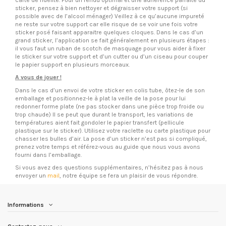
sticker, pensez à bien nettoyer et dégraisser votre support (si
possible avec de l’alcool ménager) Veillez à ce qu’aucune impureté
ne reste sur votre support car elle risque de se voir une fois votre
sticker posé faisant apparaitre quelques cloques. Dans le cas d’un
grand sticker, l’application se fait généralement en plusieurs étapes :
il vous faut un ruban de scotch de masquage pour vous aider à fixer
le sticker sur votre support et d’un cutter ou d’un ciseau pour couper
le papier support en plusieurs morceaux.
A vous de jouer !
Dans le cas d’un envoi de votre sticker en colis tube, ôtez-le de son
emballage et positionnez-le à plat la veille de la pose pour lui
redonner forme plate (ne pas stocker dans une pièce trop froide ou
trop chaude) Il se peut que durant le transport, les variations de
températures aient fait gondoler le papier transfert (pellicule
plastique sur le sticker). Utilisez votre raclette ou carte plastique pour
chasser les bulles d’air. La pose d’un sticker n’est pas si compliqué,
prenez votre temps et référez-vous au guide que nous vous avons
fourni dans l’emballage.
Si vous avez des questions supplémentaires, n’hésitez pas à nous
envoyer un
mail
, notre équipe se fera un plaisir de vous répondre.
Informations