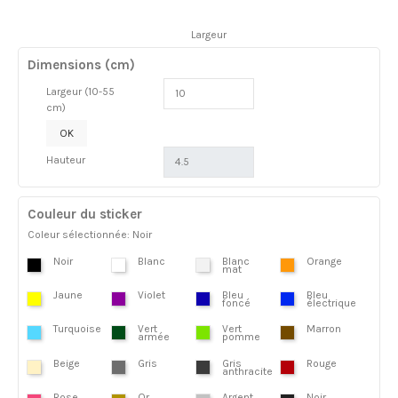
Largeur
Dimensions (cm)
Largeur (10-55
cm)
OK
Hauteur
Couleur du sticker
Coleur sélectionnée: Noir
Noir
Blanc
Blanc
Orange
mat
Jaune
Violet
Bleu
Bleu
foncé
électrique
Turquoise
Vert
Vert
Marron
armée
pomme
Beige
Gris
Gris
Rouge
anthracite
Rose
Or
Argent
Noir