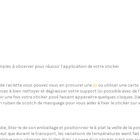
ples à observer pour réussir l’application de votre sticker.
s de raclette vous pouvez vous en procurer une
ici
ou utiliser une carte 
sez à bien nettoyer et dégraisser votre support (si possible avec de 
oir une fois votre sticker posé faisant apparaitre quelques cloques. Dan
un ruban de scotch de masquage pour vous aider à fixer le sticker sur 
ube, ôtez-le de son emballage et positionnez-le à plat la veille de la 
eut que durant le transport, les variations de températures aient fait 
plastique pour chasser les bulles d’air. La pose d’un sticker n’est pas 