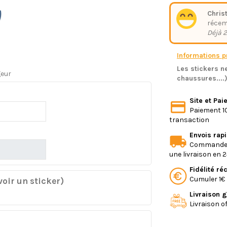
Chris
réce
Déjà 2
Informations pr
Les stickers ne
geur
chaussures....
Site et Pa
Paiement 10
transaction
Envois rap
Commande e
une livraison en 
Fidélité r
Cumuler 1€ 
oir un sticker)
Livraison g
Livraison o