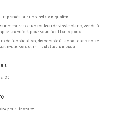
t imprimés sur un
vinyle de qualité
.
 sur mesure sur un rouleau de vinyle blanc, vendu à
apier transfert pour vous faciliter la pose.
rs de l'application, disponible à l'achat dans notre
sion-stickers.com :
raclettes de pose
uit
ns-09
0)
re pour l'instant