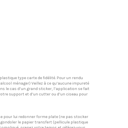
plastique type carte de fidélité. Pour un rendu
l’alcool ménager) Veillez à ce qu’aucune impureté
s le cas d’un grand sticker, l’application se fait
votre support et d’un cutter ou d’un ciseau pour
pose pour lui redonner forme plate (ne pas stocker
gondoler le papier transfert (pellicule plastique
si compliqué, prenez votre temps et référez-vous