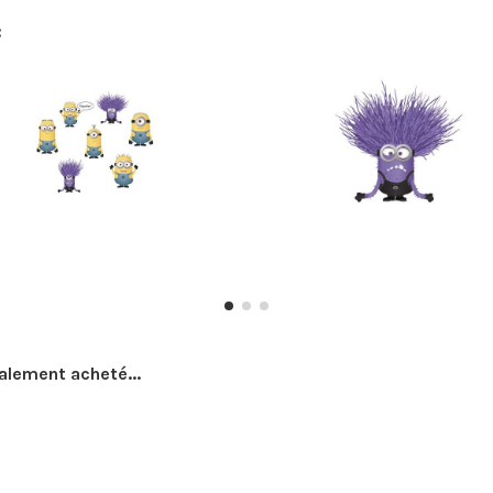
:
galement acheté...