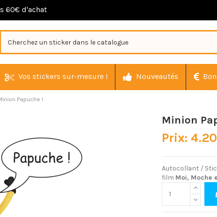
ès 60€ d'achat
Vos stickers sur-mesure !
Nouveautés
Bon
Minion Papuche !
Minion Pa
Prix: 4.2
Autocollant / St
film
Moi, Moche 