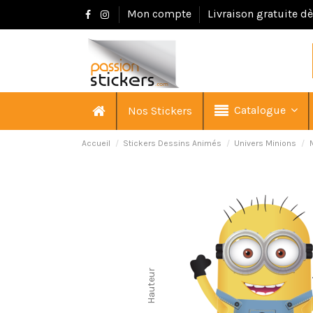
Mon compte
Livraison gratuite d
Catalogue
Nos Stickers
Accueil
Stickers Dessins Animés
Univers Minions
Hauteur