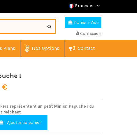
Français
Panier
/
Vide
Connexion
s Plans
Nos Options
Contact
puche !
0 €
ickers représentant
un petit Minion Papuche !
du
et Méchant
Ajouter au panier