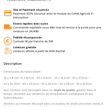
Site et Paiement sécurisés
Paiement 100% sécurisé avec le module du Crédit Agricole E-
transaction
Envois rapides avec suivis
Commande expédiée sous 48h max et remise à la poste pour une
livraison en 24/48h
Fidélité récompensée
Cumuler 1€ par tranche de 10€
Livraison gratuite
Livraison offerte à partir de 60€ d'achat
Description
Dimensions de l'autocollant :
10 x 5,8 cm -15 x 8,7cm - 20 x 11,6cm - 25 x 14,5cm - 30 x 17,4cm -
35 x 20,3cm - 40 x 23,2cm - 45 x 26,1cm - 50 x 29cm - 55 x 31,9cm
Nos stickers sont découpés dans un
vinyle de qualité
, garanti dans le
temps, résistant aux variations de températures climatiques et aux
hydrocarbures.
Stickers sur mesure découpé dans un rouleau de vinyle unicolore, vendu à