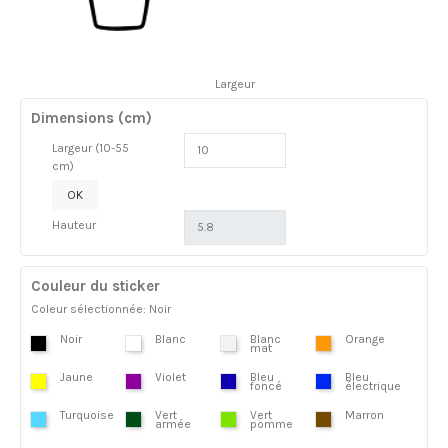
Largeur
Dimensions (cm)
Largeur (10-55
cm)
OK
Hauteur
Couleur du sticker
Coleur sélectionnée: Noir
Noir
Blanc
Blanc
Orange
mat
Jaune
Violet
Bleu
Bleu
foncé
électrique
Turquoise
Vert
Vert
Marron
armée
pomme