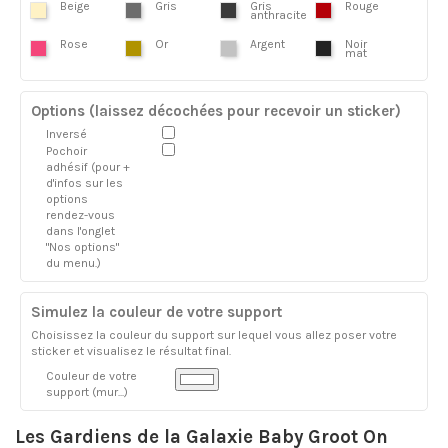
Beige
Gris
Gris
Rouge
anthracite
Rose
Or
Argent
Noir
mat
Options (laissez décochées pour recevoir un sticker)
Inversé
Pochoir
adhésif (pour +
d'infos sur les
options
rendez-vous
dans l'onglet
"Nos options"
du menu.)
Simulez la couleur de votre support
Choisissez la couleur du support sur lequel vous allez poser votre
sticker et visualisez le résultat final.
Couleur de votre
support (mur...)
Les Gardiens de la Galaxie Baby Groot On