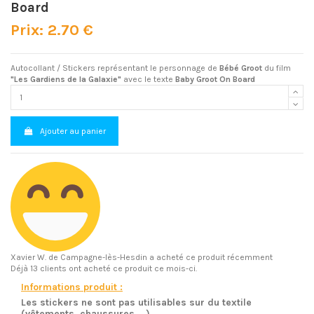
Board
Prix: 2.70 €
Autocollant / Stickers représentant le personnage de
Bébé Groot
du film
"Les Gardiens de la Galaxie"
avec le texte
Baby Groot On Board
Ajouter au panier
Xavier W.
de Campagne-lès-Hesdin a acheté ce produit récemment
Déjà 13 clients ont acheté ce produit ce mois-ci.
Informations produit :
Les stickers ne sont pas utilisables sur du textile
(vêtements, chaussures....)