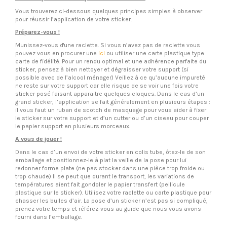
Vous trouverez ci-dessous quelques principes simples à observer
pour réussir l’application de votre sticker.
Préparez-vous !
Munissez-vous d'une raclette. Si vous n’avez pas de raclette vous
pouvez vous en procurer une
ici
ou utiliser une carte plastique type
carte de fidélité. Pour un rendu optimal et une adhérence parfaite du
sticker, pensez à bien nettoyer et dégraisser votre support (si
possible avec de l’alcool ménager) Veillez à ce qu’aucune impureté
ne reste sur votre support car elle risque de se voir une fois votre
sticker posé faisant apparaitre quelques cloques. Dans le cas d’un
grand sticker, l’application se fait généralement en plusieurs étapes :
il vous faut un ruban de scotch de masquage pour vous aider à fixer
le sticker sur votre support et d’un cutter ou d’un ciseau pour couper
le papier support en plusieurs morceaux.
A vous de jouer !
Dans le cas d’un envoi de votre sticker en colis tube, ôtez-le de son
emballage et positionnez-le à plat la veille de la pose pour lui
redonner forme plate (ne pas stocker dans une pièce trop froide ou
trop chaude) Il se peut que durant le transport, les variations de
températures aient fait gondoler le papier transfert (pellicule
plastique sur le sticker). Utilisez votre raclette ou carte plastique pour
chasser les bulles d’air. La pose d’un sticker n’est pas si compliqué,
prenez votre temps et référez-vous au guide que nous vous avons
fourni dans l’emballage.