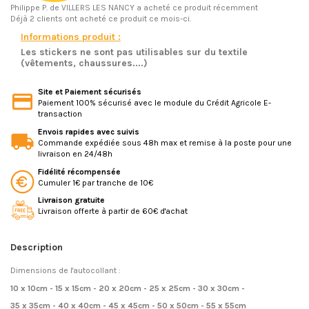
Philippe P.
de VILLERS LES NANCY a acheté ce produit récemment
Déjà 2 clients ont acheté ce produit ce mois-ci.
Informations produit :
Les stickers ne sont pas utilisables sur du textile
(vêtements, chaussures....)
Site et Paiement sécurisés
Paiement 100% sécurisé avec le module du Crédit Agricole E-
transaction
Envois rapides avec suivis
Commande expédiée sous 48h max et remise à la poste pour une
livraison en 24/48h
Fidélité récompensée
Cumuler 1€ par tranche de 10€
Livraison gratuite
Livraison offerte à partir de 60€ d'achat
Description
Dimensions de l'autocollant :
10 x 10cm - 15 x 15cm - 20 x 20cm - 25 x 25cm - 30 x 30cm -
35 x 35cm - 40 x 40cm - 45 x 45cm - 50 x 50cm - 55 x 55cm