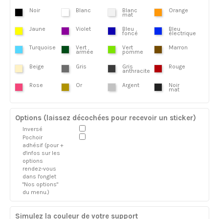
Noir
Blanc
Blanc
Orange
mat
Jaune
Violet
Bleu
Bleu
foncé
électrique
Turquoise
Vert
Vert
Marron
armée
pomme
Beige
Gris
Gris
Rouge
anthracite
Rose
Or
Argent
Noir
mat
Options (laissez décochées pour recevoir un sticker)
Inversé
Pochoir
adhésif (pour +
d'infos sur les
options
rendez-vous
dans l'onglet
"Nos options"
du menu.)
Simulez la couleur de votre support