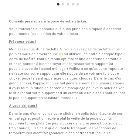
Conseils préalables à la pose de votre sticker.
Vous trouverez ci-dessous quelques principes simples à observer
pour réussir l’application de votre sticker.
Préparez-vous !
Munissez-vous d'une raclette. Si vous n’avez pas de raclette vous
pouvez vous en procurer une
ici
ou utiliser une carte plastique type
carte de fidélité. Pour un rendu optimal et une adhérence parfaite du
sticker, pensez à bien nettoyer et dégraisser votre support (si
possible avec de l’alcool ménager) Veillez à ce qu’aucune impureté
ne reste sur votre support car elle risque de se voir une fois votre
sticker posé faisant apparaitre quelques cloques. Dans le cas d’un
grand sticker, l’application se fait généralement en plusieurs étapes :
il vous faut un ruban de scotch de masquage pour vous aider à fixer
le sticker sur votre support et d’un cutter ou d’un ciseau pour couper
le papier support en plusieurs morceaux.
A vous de jouer !
Dans le cas d’un envoi de votre sticker en colis tube, ôtez-le de son
emballage et positionnez-le à plat la veille de la pose pour lui
redonner forme plate (ne pas stocker dans une pièce trop froide ou
trop chaude) Il se peut que durant le transport, les variations de
températures aient fait gondoler le papier transfert (pellicule