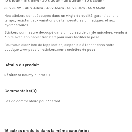
10 x 10cm - 15 x 15cm - 20 x 20cm - 25 x 25cm - 30 x 30cm -
35 x 35cm - 40 x 40cm - 45 x 45cm - 50 x 50cm - 55 x 55cm
Nos stickers sont découpés dans un
vinyle de qualité
, garanti dans le
temps, résistant aux variations de températures climatiques et aux
hydrocarbures.
Stickers sur mesure découpé dans un rouleau de vinyle unicolore, vendu à
l'unité avec son papier transfert pour vous faciliter la pose.
Pour vous aidez lors de l'application, disponible à l'achat dans notre
boutique www.passion-stickers.com :
raclettes de pose
Détails du produit
Référence
bounty-hunter-01
Commentaire
(0)
Pas de commentaire pour l'instant
16 autres produits dans la même catégorie :