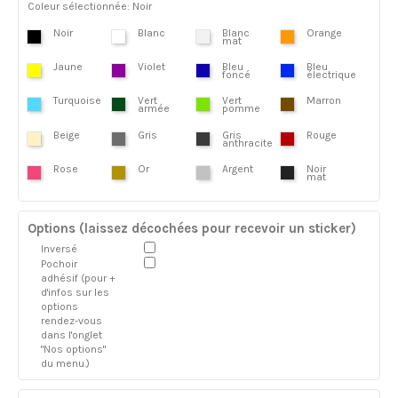
Coleur sélectionnée: Noir
Noir
Blanc
Blanc
Orange
mat
Jaune
Violet
Bleu
Bleu
foncé
électrique
Turquoise
Vert
Vert
Marron
armée
pomme
Beige
Gris
Gris
Rouge
anthracite
Rose
Or
Argent
Noir
mat
Options (laissez décochées pour recevoir un sticker)
Inversé
Pochoir
adhésif (pour +
d'infos sur les
options
rendez-vous
dans l'onglet
"Nos options"
du menu.)