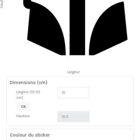
auteur
Largeur
Dimensions (cm)
Largeur (10-55
cm)
OK
Hauteur
Couleur du sticker