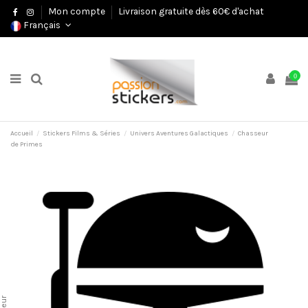
Mon compte
Livraison gratuite dès 60€ d'achat
Français
0
Accueil
Stickers Films & Séries
Univers Aventures Galactiques
Chasseur
de Primes