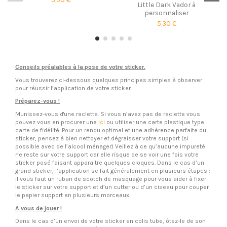
Little Dark Vador à
personnaliser
5,30 €
Conseils préalables à la pose de votre sticker.
Vous trouverez ci-dessous quelques principes simples à observer
pour réussir l’application de votre sticker.
Préparez-vous !
Munissez-vous d'une raclette. Si vous n’avez pas de raclette vous
pouvez vous en procurer une
ici
ou utiliser une carte plastique type
carte de fidélité. Pour un rendu optimal et une adhérence parfaite du
sticker, pensez à bien nettoyer et dégraisser votre support (si
possible avec de l’alcool ménager) Veillez à ce qu’aucune impureté
ne reste sur votre support car elle risque de se voir une fois votre
sticker posé faisant apparaitre quelques cloques. Dans le cas d’un
grand sticker, l’application se fait généralement en plusieurs étapes :
il vous faut un ruban de scotch de masquage pour vous aider à fixer
le sticker sur votre support et d’un cutter ou d’un ciseau pour couper
le papier support en plusieurs morceaux.
A vous de jouer !
Dans le cas d’un envoi de votre sticker en colis tube, ôtez-le de son