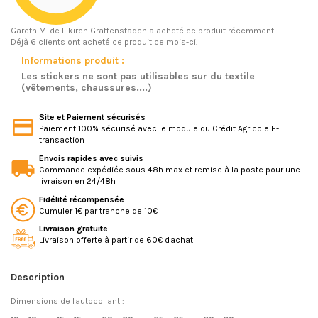
Gareth M.
de Illkirch Graffenstaden a acheté ce produit récemment
Déjà 6 clients ont acheté ce produit ce mois-ci.
Informations produit :
Les stickers ne sont pas utilisables sur du textile
(vêtements, chaussures....)
Site et Paiement sécurisés
Paiement 100% sécurisé avec le module du Crédit Agricole E-
transaction
Envois rapides avec suivis
Commande expédiée sous 48h max et remise à la poste pour une
livraison en 24/48h
Fidélité récompensée
Cumuler 1€ par tranche de 10€
Livraison gratuite
Livraison offerte à partir de 60€ d'achat
Description
Dimensions de l'autocollant :