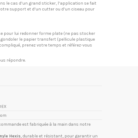
s le cas d’un grand sticker, l’application se fait
votre support et d’un cutter ou d’un ciseau pour
pose pour lui redonner forme plate (ne pas stocker
gondoler le papier transfert (pellicule plastique
si compliqué, prenez votre temps et référez-vous
vous répondre.
DEX
com
commande est fabriquée à la main dans notre
inyle Hexis
, durable et résistant, pour garantir un