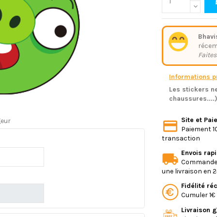
Bhavi
réce
Faites
Informations pr
Les stickers ne
chaussures....
Site et Pa
geur
Paiement 10
transaction
Envois rap
Commande e
une livraison en 
Fidélité r
Cumuler 1€ 
Livraison g