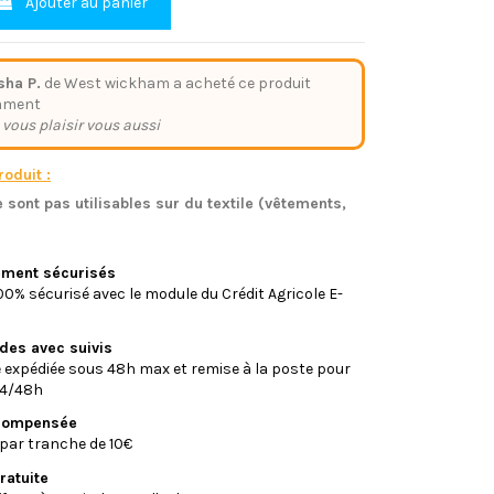
Ajouter au panier
sha P.
de West wickham a acheté ce produit
mment
 vous plaisir vous aussi
oduit :
 sont pas utilisables sur du textile (vêtements,
)
iement sécurisés
0% sécurisé avec le module du Crédit Agricole E-
ides avec suivis
xpédiée sous 48h max et remise à la poste pour
24/48h
écompensée
par tranche de 10€
ratuite