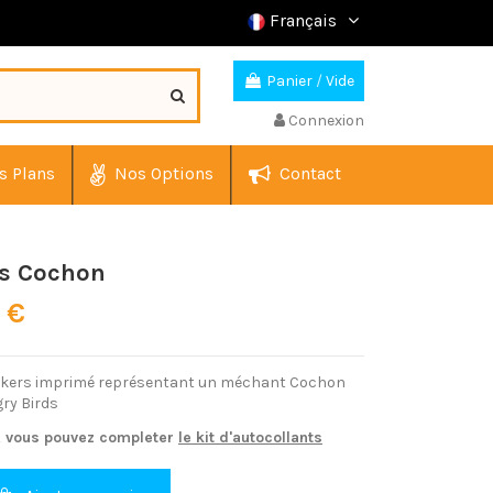
Français
Panier
/
Vide
Connexion
s Plans
Nos Options
Contact
ds Cochon
0 €
ickers imprimé représentant un méchant Cochon
gry Birds
, vous pouvez completer
le
kit d'autocollants