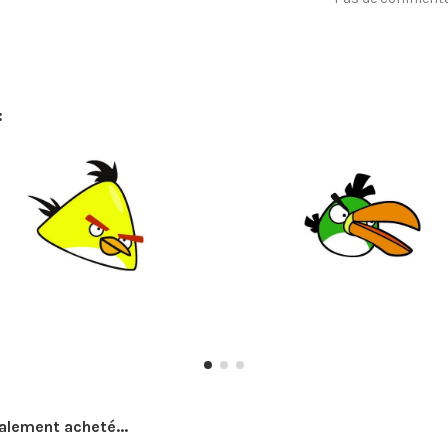
:
galement acheté...