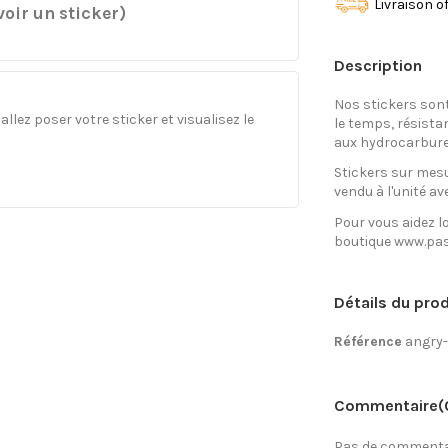
Livraison o
oir un sticker)
Description
Nos stickers son
llez poser votre sticker et visualisez le
le temps, résista
aux hydrocarbure
Stickers sur mesu
vendu à l'unité av
Pour vous aidez lo
boutique www.pas
Détails du prod
Référence
angry
Commentaire
(
Pas de commentai