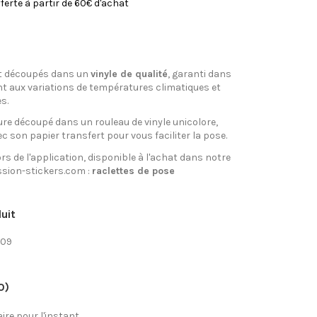
fferte à partir de 60€ d'achat
t découpés dans un
vinyle de qualité
, garanti dans
nt aux variations de températures climatiques et
s.
re découpé dans un rouleau de vinyle unicolore,
ec son papier transfert pour vous faciliter la pose.
rs de l'application, disponible à l'achat dans notre
sion-stickers.com :
raclettes de pose
uit
-09
0)
re pour l'instant