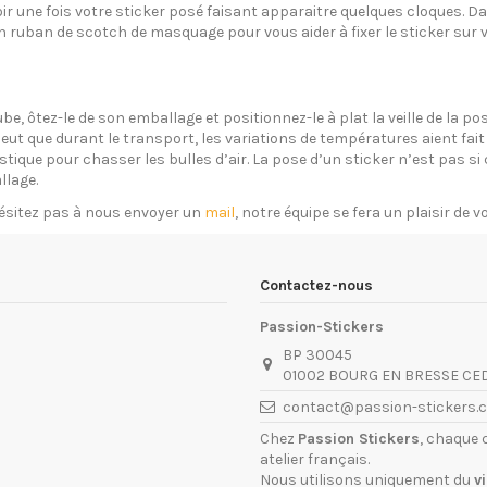
oir une fois votre sticker posé faisant apparaitre quelques cloques. Dan
un ruban de scotch de masquage pour vous aider à fixer le sticker sur 
ube, ôtez-le de son emballage et positionnez-le à plat la veille de la 
eut que durant le transport, les variations de températures aient fait 
plastique pour chasser les bulles d’air. La pose d’un sticker n’est pas 
llage.
ésitez pas à nous envoyer un
mail
, notre équipe se fera un plaisir de 
Contactez-nous
Passion-Stickers
BP 30045
01002 BOURG EN BRESSE CE
contact@passion-stickers.
Chez
Passion Stickers
, chaque 
atelier français.
Nous utilisons uniquement du
v