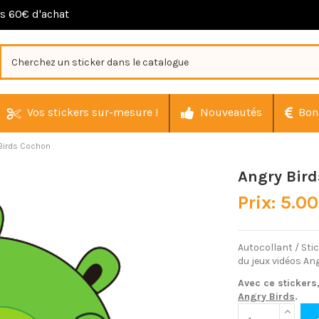
ès 60€ d'achat
Vos stickers sur-mesure !
Nouveautés
Bon
Birds Cochon
Angry Bir
Prix: 5.0
Autocollant / St
du jeux vidéos An
Avec ce stickers
Angry Birds
.