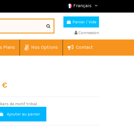
Français
Panier
/
Vide
Connexion
s Plans
Nos Options
Contact
0 €
kers de motif tribal
Ajouter au panier