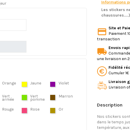
Informations pr
geur
Les stickers ne
chaussures....
Site et Pa
Paiement 10
transaction
Envois rap
Commande e
une livraison en 
Fidélité r
Cumuler 1€ 
Livraison g
Orange
Jaune
Violet
Livraison o
Vert
Vert
Marron
armée
pomme
Description
Rouge
Rose
Or
Nos stickers sont
dans le temps jus
température, aux 