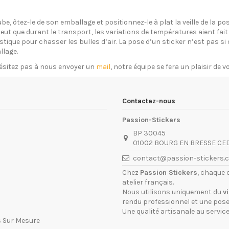
ube, ôtez-le de son emballage et positionnez-le à plat la veille de la 
eut que durant le transport, les variations de températures aient fait 
plastique pour chasser les bulles d’air. La pose d’un sticker n’est pas 
llage.
ésitez pas à nous envoyer un
mail
, notre équipe se fera un plaisir de 
Contactez-nous
Passion-Stickers
BP 30045
01002 BOURG EN BRESSE CE
contact@passion-stickers.
Chez
Passion Stickers
, chaque 
atelier français.
Nous utilisons uniquement du
v
rendu professionnel et une pose 
Une qualité artisanale au service
s Sur Mesure