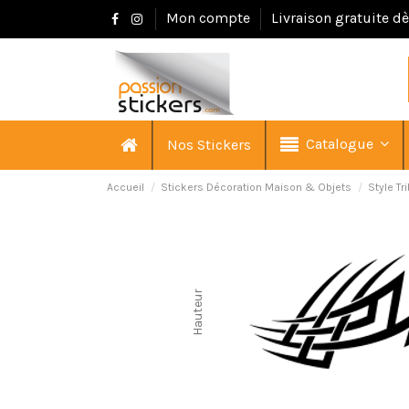
Mon compte
Livraison gratuite d
Catalogue
Nos Stickers
Accueil
Stickers Décoration Maison & Objets
Style Tr
Hauteur