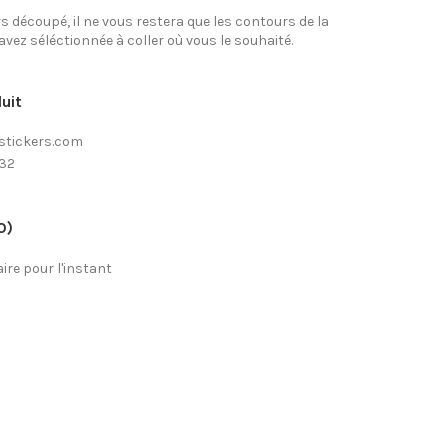
rs découpé, il ne vous restera que les contours de la
avez séléctionnée à coller où vous le souhaité.
uit
stickers.com
-32
0)
re pour l'instant