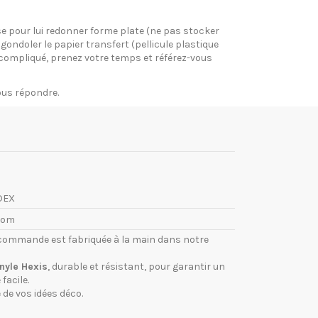
pose pour lui redonner forme plate (ne pas stocker
gondoler le papier transfert (pellicule plastique
si compliqué, prenez votre temps et référez-vous
vous répondre.
DEX
com
commande est fabriquée à la main dans notre
inyle Hexis
, durable et résistant, pour garantir un
facile.
 de vos idées déco.