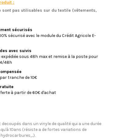
oduit :
 sont pas utilisables sur du textile (vêtements,
)
iement sécurisés
0% sécurisé avec le module du Crédit Agricole E-
ides avec suivis
xpédiée sous 48h max et remise à la poste pour
24/48h
écompensée
par tranche de 10€
ratuite
fferte à partir de 60€ d'achat
 decoupés dans un vinyle de qualité qui a une durée
qu'à 10ans (résiste a de fortes variations de
hydrocarbures,...).