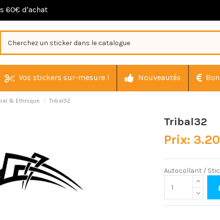
ès 60€ d'achat
Vos stickers sur-mesure !
Nouveautés
Bon
ibal & Ethnique
Tribal32
Tribal32
Prix: 3.2
Autocollant / Stic