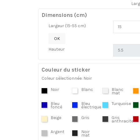
Lar
Dimensions (cm)
Largeur (15-55 cm)
OK
Hauteur
Couleur du sticker
Coleur sélectionnée: Noir
Noir
Blanc
Blanc
mat
Bleu
Bleu
Turquoise
foncé
électrique
Beige
Gris
Gris
anthracite
Argent
Noir
mat