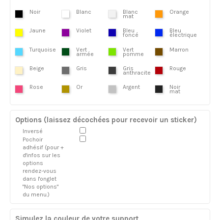
Noir
Blanc
Blanc
Orange
mat
Jaune
Violet
Bleu
Bleu
foncé
électrique
Turquoise
Vert
Vert
Marron
armée
pomme
Beige
Gris
Gris
Rouge
anthracite
Rose
Or
Argent
Noir
mat
Options (laissez décochées pour recevoir un sticker)
Inversé
Pochoir
adhésif (pour +
d'infos sur les
options
rendez-vous
dans l'onglet
"Nos options"
du menu.)
Simulez la couleur de votre support