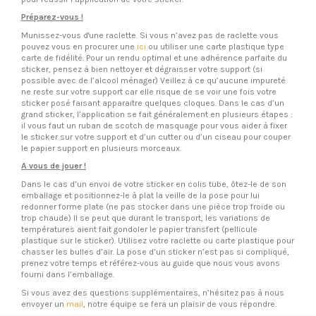
Préparez-vous !
Munissez-vous d'une raclette. Si vous n’avez pas de raclette vous
pouvez vous en procurer une
ici
ou utiliser une carte plastique type
carte de fidélité. Pour un rendu optimal et une adhérence parfaite du
sticker, pensez à bien nettoyer et dégraisser votre support (si
possible avec de l’alcool ménager) Veillez à ce qu’aucune impureté
ne reste sur votre support car elle risque de se voir une fois votre
sticker posé faisant apparaitre quelques cloques. Dans le cas d’un
grand sticker, l’application se fait généralement en plusieurs étapes :
il vous faut un ruban de scotch de masquage pour vous aider à fixer
le sticker sur votre support et d’un cutter ou d’un ciseau pour couper
le papier support en plusieurs morceaux.
A vous de jouer !
Dans le cas d’un envoi de votre sticker en colis tube, ôtez-le de son
emballage et positionnez-le à plat la veille de la pose pour lui
redonner forme plate (ne pas stocker dans une pièce trop froide ou
trop chaude) Il se peut que durant le transport, les variations de
températures aient fait gondoler le papier transfert (pellicule
plastique sur le sticker). Utilisez votre raclette ou carte plastique pour
chasser les bulles d’air. La pose d’un sticker n’est pas si compliqué,
prenez votre temps et référez-vous au guide que nous vous avons
fourni dans l’emballage.
Si vous avez des questions supplémentaires, n’hésitez pas à nous
envoyer un
mail
, notre équipe se fera un plaisir de vous répondre.