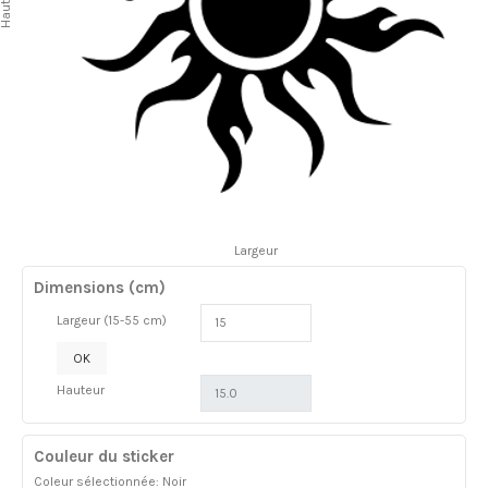
auteur
Largeur
Dimensions (cm)
Largeur (15-55 cm)
OK
Hauteur
Couleur du sticker
Coleur sélectionnée: Noir