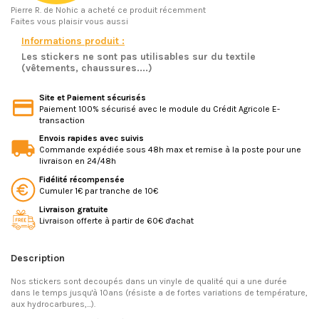
Pierre R.
de Nohic a acheté ce produit récemment
Faites vous plaisir vous aussi
Informations produit :
Les stickers ne sont pas utilisables sur du textile
(vêtements, chaussures....)
Site et Paiement sécurisés
Paiement 100% sécurisé avec le module du Crédit Agricole E-
transaction
Envois rapides avec suivis
Commande expédiée sous 48h max et remise à la poste pour une
livraison en 24/48h
Fidélité récompensée
Cumuler 1€ par tranche de 10€
Livraison gratuite
Livraison offerte à partir de 60€ d'achat
Description
Nos stickers sont decoupés dans un vinyle de qualité qui a une durée
dans le temps jusqu'à 10ans (résiste a de fortes variations de température,
aux hydrocarbures,...).