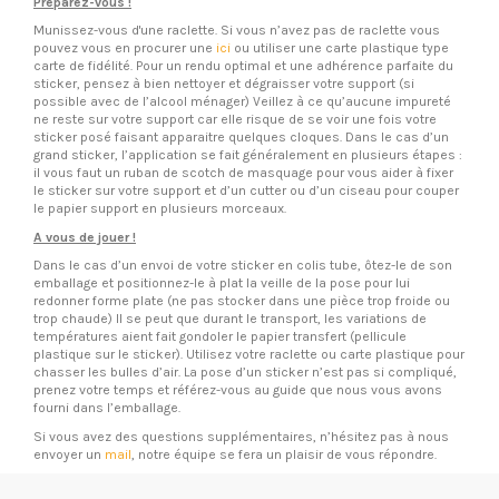
Préparez-vous !
Munissez-vous d'une raclette. Si vous n’avez pas de raclette vous
pouvez vous en procurer une
ici
ou utiliser une carte plastique type
carte de fidélité. Pour un rendu optimal et une adhérence parfaite du
sticker, pensez à bien nettoyer et dégraisser votre support (si
possible avec de l’alcool ménager) Veillez à ce qu’aucune impureté
ne reste sur votre support car elle risque de se voir une fois votre
sticker posé faisant apparaitre quelques cloques. Dans le cas d’un
grand sticker, l’application se fait généralement en plusieurs étapes :
il vous faut un ruban de scotch de masquage pour vous aider à fixer
le sticker sur votre support et d’un cutter ou d’un ciseau pour couper
le papier support en plusieurs morceaux.
A vous de jouer !
Dans le cas d’un envoi de votre sticker en colis tube, ôtez-le de son
emballage et positionnez-le à plat la veille de la pose pour lui
redonner forme plate (ne pas stocker dans une pièce trop froide ou
trop chaude) Il se peut que durant le transport, les variations de
températures aient fait gondoler le papier transfert (pellicule
plastique sur le sticker). Utilisez votre raclette ou carte plastique pour
chasser les bulles d’air. La pose d’un sticker n’est pas si compliqué,
prenez votre temps et référez-vous au guide que nous vous avons
fourni dans l’emballage.
Si vous avez des questions supplémentaires, n’hésitez pas à nous
envoyer un
mail
, notre équipe se fera un plaisir de vous répondre.