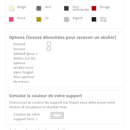
Beige
Gris
Gris
Rouge
anthracite
Rose
Or
Argent
Noir
mat
Options (laissez décochées pour recevoir un sticker)
Inversé
Pochoir
adhésif (pour +
d'infos sur les
options
rendez-vous
dans l'onglet
"Nos options"
du menu.)
Simulez la couleur de votre support
Choisissez la couleur du support sur lequel vous allez poser votre
sticker et visualisez le résultat final.
Couleur de votre
support (mur...)