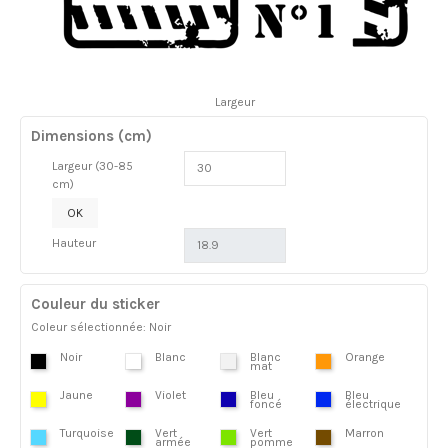
Largeur
Dimensions (cm)
Largeur (30-85
cm)
OK
Hauteur
Couleur du sticker
Coleur sélectionnée: Noir
Noir
Blanc
Blanc
Orange
mat
Jaune
Violet
Bleu
Bleu
foncé
électrique
Turquoise
Vert
Vert
Marron
armée
pomme