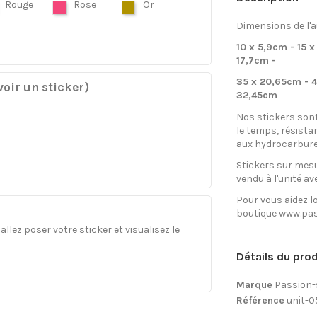
Rouge
Rose
Or
Dimensions de l'a
10 x 5,9cm - 15 x
17,7cm -
35 x 20,65cm - 4
oir un sticker)
32,45cm
Nos stickers son
le temps, résista
aux hydrocarbure
Stickers sur mesu
vendu à l'unité av
Pour vous aidez lo
boutique www.pas
llez poser votre sticker et visualisez le
Détails du prod
Marque
Passion-
Référence
unit-0