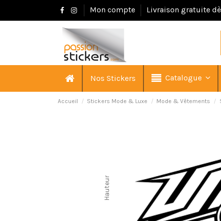
Mon compte
Livraison gratuite d
Catalogue
Nos Stickers
Accueil
Stickers Mode & Luxe
Mode & Vêtements
Hauteur