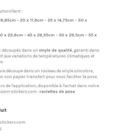
utocollant :
 8,85cm - 20 x 11,8cm - 25 x 14,75cm - 30 x
0 x 23,6cm - 45 x 26,55cm - 50 x 29,5cm - 55 x
t découpés dans un
vinyle de qualité
, garanti dans
nt aux variations de températures climatiques et
s.
re découpé dans un rouleau de vinyle unicolore,
ec son papier transfert pour vous faciliter la pose.
rs de l'application, disponible à l'achat dans notre
sion-stickers.com :
raclettes de pose
uit
stickers.com
5