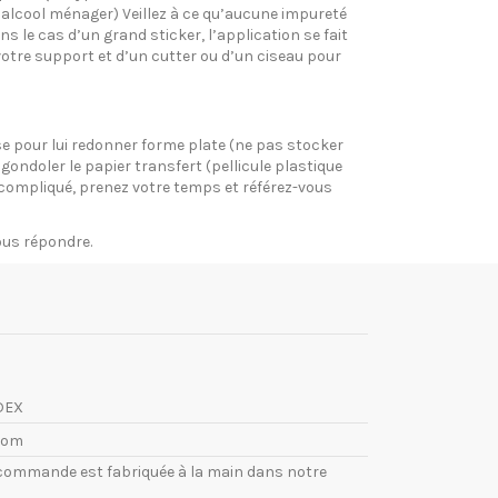
l’alcool ménager) Veillez à ce qu’aucune impureté
s le cas d’un grand sticker, l’application se fait
votre support et d’un cutter ou d’un ciseau pour
pose pour lui redonner forme plate (ne pas stocker
gondoler le papier transfert (pellicule plastique
si compliqué, prenez votre temps et référez-vous
vous répondre.
DEX
com
commande est fabriquée à la main dans notre