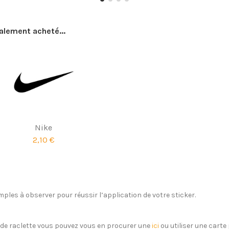
galement acheté...
Nike
2,10 €
ples à observer pour réussir l’application de votre sticker.
s de raclette vous pouvez vous en procurer une
ici
ou utiliser une carte 