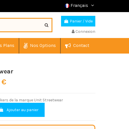
Français
Panier
/
Vide
Connexion
s Plans
Nos Options
Contact
twear
 €
ckers de la marque Unit Streetwear
Ajouter au panier