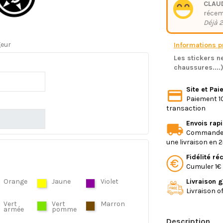
CLAUD
réce
Déjà 2
geur
Informations pr
Les stickers ne
chaussures....
Site et Pa
Paiement 10
transaction
Envois rap
Commande e
une livraison en 
Fidélité r
Cumuler 1€ 
Orange
Jaune
Violet
Livraison g
Livraison o
Vert
Vert
Marron
armée
pomme
Description