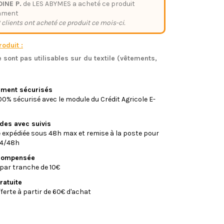
INE P.
de LES ABYMES a acheté ce produit
mment
 clients ont acheté ce produit ce mois-ci.
oduit :
 sont pas utilisables sur du textile (vêtements,
)
iement sécurisés
0% sécurisé avec le module du Crédit Agricole E-
ides avec suivis
xpédiée sous 48h max et remise à la poste pour
24/48h
écompensée
par tranche de 10€
ratuite
fferte à partir de 60€ d'achat