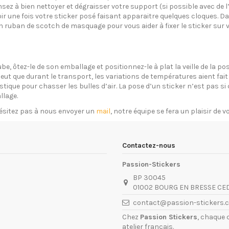
sez à bien nettoyer et dégraisser votre support (si possible avec de 
oir une fois votre sticker posé faisant apparaitre quelques cloques. Dan
un ruban de scotch de masquage pour vous aider à fixer le sticker sur 
ube, ôtez-le de son emballage et positionnez-le à plat la veille de la 
eut que durant le transport, les variations de températures aient fait 
plastique pour chasser les bulles d’air. La pose d’un sticker n’est pas 
llage.
ésitez pas à nous envoyer un
mail
, notre équipe se fera un plaisir de 
Contactez-nous
Passion-Stickers
BP 30045
01002 BOURG EN BRESSE CE
contact@passion-stickers.
Chez
Passion Stickers
, chaque 
atelier français.