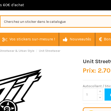
ès 60€ d'achat
Vos stickers sur-mesure !
Nouveautés
Bon
Streetwear & Urban Style
Unit Streetwear
Unit Stree
Prix: 2.70
Autocollant / Sti